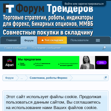
Войти или зарегистрироваться
Главная
🔥 Топ складчин
Пользователи
Форум
Поиск сообщений
Последние сообщения
Форум
...
Советники, роботы Форекс
Р
Этот сайт использует файлы cookie. Продолжая
x
С
пользоваться данным сайтом, Вы соглашаетесь
на использование нами Ваших файлов cookie.
V