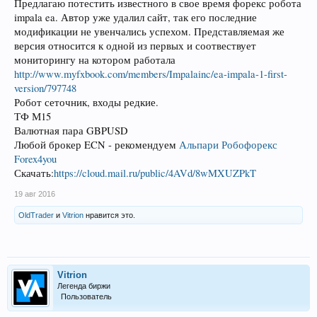
Предлагаю потестить известного в свое время форекс робота
impala ea. Автор уже удалил сайт, так его последние
модификации не увенчались успехом. Представляемая же
версия относится к одной из первых и соотвествует
мониторингу на котором работала
http://www.myfxbook.com/members/Impalainc/ea-impala-1-first-
version/797748
Робот сеточник, входы редкие.
ТФ М15
Валютная пара GBPUSD
Любой брокер ECN - рекомендуем
Альпари
Робофорекс
Forex4you
Скачать:
https://cloud.mail.ru/public/4AVd/8wMXUZPkT
19 авг 2016
OldTrader
и
Vitrion
нравится это.
Vitrion
Легенда биржи
Пользователь