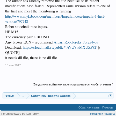
The author has already removed the site because of its recent
modifications have failed. Represented same version refers to one of
the first and meet the monitoring is running
http://www.myfxbook.com/members/Impalainc/ea-impala-1-first-
version/797748
Robot setochnik rare inputs.
HF M15
The currency pair GBPUSD
Any broker ECN - recommend
Alpari
Roboforeks
Forex4you
Download:
https://cloud.mail.ru/public/4AVd/8wMXUZPkT
[/
QUOTE]
it needs dll file, there is no dll file
10 янв 2017
(Вы должны войти или зарегистрироваться, чтобы ответить.)
Форум
...
Советники, роботы Форекс
Обратная связь
Помощь
Forum software by XenForo™
Условия и правила