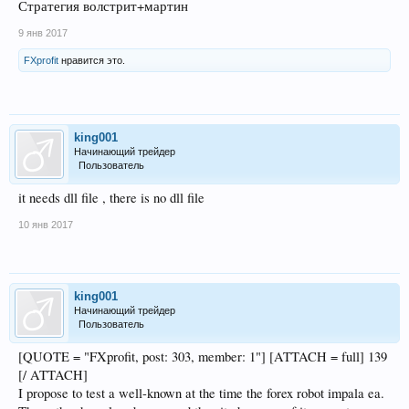
Стратегия волстрит+мартин
9 янв 2017
FXprofit
нравится это.
king001
Начинающий трейдер
Пользователь
it needs dll file , there is no dll file
10 янв 2017
king001
Начинающий трейдер
Пользователь
[QUOTE = "FXprofit, post: 303, member: 1"] [ATTACH = full] 139
[/ ATTACH]
I propose to test a well-known at the time the forex robot impala ea.