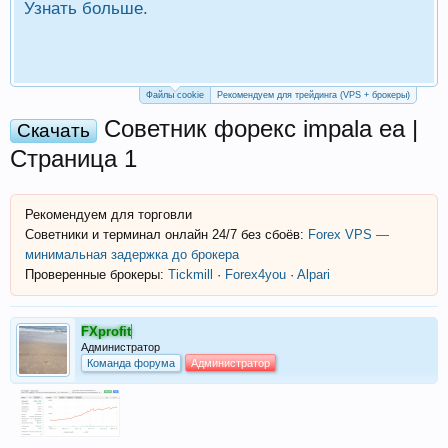
Узнать больше.
П
Р
Файлы cookie
Рекомендуем для трейдинга (VPS + брокеры)
Cоветник форекс impala ea |
Скачать
Страница 1
Рекомендуем для торговли
Советники и терминал онлайн 24/7 без сбоёв:
Forex VPS —
минимальная задержка до брокера
Проверенные брокеры:
Tickmill
·
Forex4you
·
Alpari
FXprofit
Администратор
Команда форума
Администратор