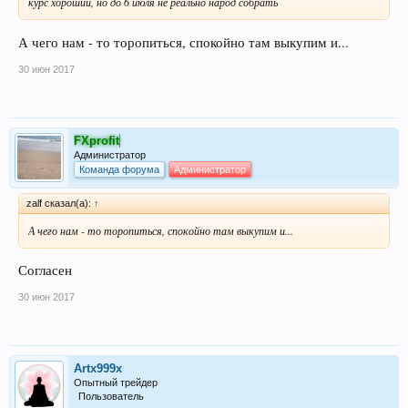
курс хороший, но до 6 июля не реально народ собрать
А чего нам - то торопиться, спокойно там выкупим и...
30 июн 2017
FXprofit
Администратор
Команда форума
Администратор
zalf сказал(а):
↑
А чего нам - то торопиться, спокойно там выкупим и...
Согласен
30 июн 2017
Artx999x
Опытный трейдер
Пользователь