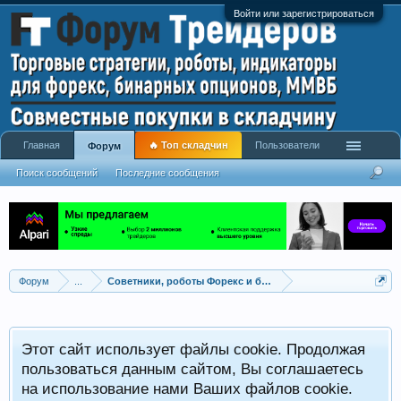
Войти или зарегистрироваться
Главная
🔥 Топ складчин
Пользователи
Форум
Поиск сообщений
Последние сообщения
Форум
...
Советники, роботы Форекс и бинарных опционов
Р
Этот сайт использует файлы cookie. Продолжая
x
С
пользоваться данным сайтом, Вы соглашаетесь
на использование нами Ваших файлов cookie.
V