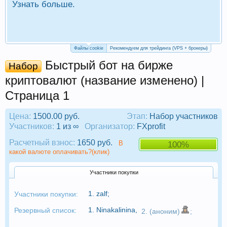
Узнать больше.
П
Р
Файлы cookie
Рекомендуем для трейдинга (VPS + брокеры)
Быстрый бот на бирже
Набор
криптовалют (название изменено) |
Страница 1
Цена:
1500.00 руб.
Этап:
Набор участников
Участников:
1 из ∞
Организатор:
FXprofit
Расчетный взнос:
1650 руб.
В
100%
какой валюте оплачивать?(клик)
Участники покупки
1.
zalf
;
Участники покупки:
1.
Ninakalinina
,
Резервный список:
2. (аноним)
;