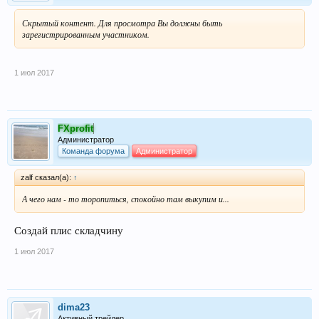
Скрытый контент. Для просмотра Вы должны быть
зарегистрированным участником.
1 июл 2017
FXprofit
Администратор
Команда форума
Администратор
zalf сказал(а):
↑
А чего нам - то торопиться, спокойно там выкупим и...
Создай плис складчину
1 июл 2017
dima23
Активный трейдер