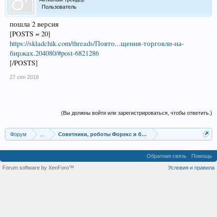
Пользователь
пошла 2 версия
[POSTS = 20]
https://skladchik.com/threads/Повто...щения-торговли-на-
биржах.204080/#post-6821286
[/POSTS]
27 сен 2018
(Вы должны войти или зарегистрироваться, чтобы ответить.)
Форум
...
Советники, роботы Форекс и бинарных опционов
Обратная связь
Помощь
Forum software by XenForo™
Условия и правила