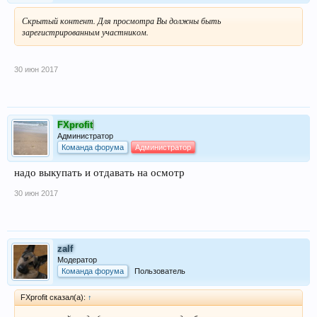
Скрытый контент. Для просмотра Вы должны быть
зарегистрированным участником.
30 июн 2017
FXprofit
Администратор
Команда форума
Администратор
надо выкупать и отдавать на осмотр
30 июн 2017
zalf
Модератор
Команда форума
Пользователь
FXprofit сказал(а):
↑