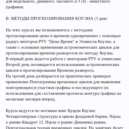
для недельного, дневного, часового и 5 (4) - минутного
графиков.
В. МЕТОДЫ ПРОГНОЗИРОВАНИЯ КОУЭНА (3 дня)
На этих курсах вы познакомитесь с методами
прогнозирования цены и времени одновременно с помощью
радиус-векторов PTV "Цена-Время" и Эллипсов Коуэна, а
также с основами применения астрономических циклов для
прогнозирования времени разворотов по методу Коуэна.
В первый день ведется работа с векторами PTV и эллипсами.
Второй день посвящается использованию астрономических
циклов в прогнозировании Времени разворота.
На третий день разбирается на практических примерах
применение Пентаграммы временных циклов для выявления
повторяющихся участков графика и последующего их
использования для составления прогноза контура графика на
несколько месяцев вперед.
Курсы ведутся по мотивам книг Брэдли Коуэна:
Четырехмерные структуры и циклы фондовой биржи, Наука
о рынке-Квадрат 12, Наука о рынке-Динамика рынка,
Пентагональная теория временных циклов. На занятиях будет