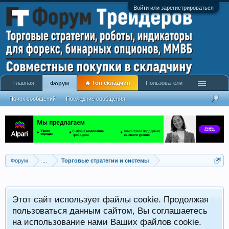
Войти или зарегистрироваться
Главная
🔥 Топ складчин
Пользователи
Форум
Поиск сообщений
Последние сообщения
Форум
...
Торговые стратегии и системы
Р
Этот сайт использует файлы cookie. Продолжая
x
С
пользоваться данным сайтом, Вы соглашаетесь
на использование нами Ваших файлов cookie.
V