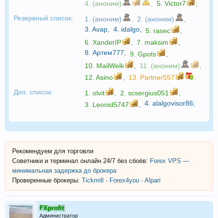
4. (аноним)
,
5.
Victor7
;
Резервный список:
1. (аноним)
,
2. (аноним)
,
3.
Avap
,
4.
idalgo
,
5.
rasec
,
6.
XanderIP
,
7.
maksim
,
8.
Артем777
,
9.
Gpots
,
10.
MailWelk
,
11. (аноним)
,
12.
Asino
,
13.
Partner557
;
Доп. список:
1.
olvit
,
2.
scsergius051
,
4.
alalgovisor86
;
3.
Leonid5747
,
Рекомендуем для торговли
Советники и терминал онлайн 24/7 без сбоёв:
Forex VPS —
минимальная задержка до брокера
Проверенные брокеры:
Tickmill
·
Forex4you
·
Alpari
FXprofit
Администратор