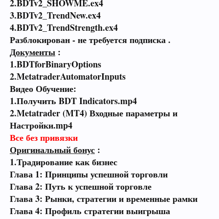
2.BDTv2_SHOWME.ex4
3.BDTv2_TrendNew.ex4
4.BDTv2_TrendStrength.ex4
Разблокирован - не
требуется подписка .
Документы
:
1.BDTforBinaryOptions
2.MetatraderAutomatorInputs
Видео Обучение:
1.Получить BDT Indicators.mp4
2.Metatrader (MT4) Входные параметры и
Настройки.mp4
Все без привязки
Оригинальный бонус
:
1.Традирование как бизнес
Глава 1: Принципы успешной торговли
Глава 2: Путь к успешной торговле
Глава 3: Рынки, стратегии и временные рамки
Глава 4: Профиль стратегии выигрыша