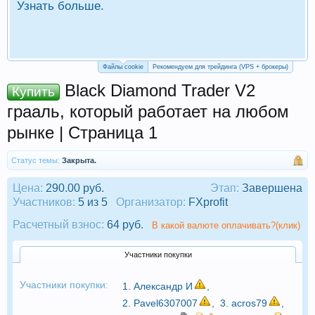
Узнать больше.
П
Р
Файлы cookie
Рекомендуем для трейдинга (VPS + брокеры)
Black Diamond Trader V2
Купить
грааль, который работает на любом
рынке | Страница 1
Статус темы:
Закрыта.
Цена:
290.00 руб.
Этап:
Завершена
Участников:
5 из 5
Организатор:
FXprofit
Расчетный взнос:
64 руб.
В какой валюте оплачивать?(клик)
Участники покупки
Участники покупки:
1.
Александр И
,
2.
Pavel6307007
,
3.
acros79
,