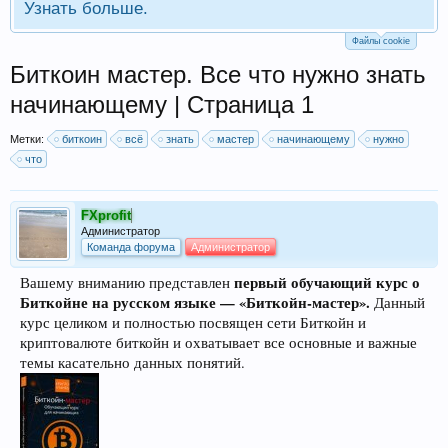
Узнать больше.
Файлы cookie
Биткоин мастер. Все что нужно знать
начинающему | Страница 1
Метки:
биткоин
всё
знать
мастер
начинающему
нужно
что
FXprofit
Администратор
Команда форума
Администратор
первый обучающий курс о
Вашему вниманию представлен
Биткойне на русском языке — «Биткойн-мастер».
Данный
курс целиком и полностью посвящен сети Биткойн и
криптовалюте биткойн и охватывает все основные и важные
темы касательно данных понятий.