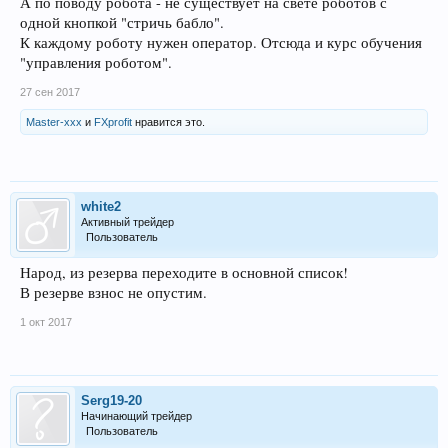
А по поводу робота - не существует на свете роботов с
одной кнопкой "стричь бабло".
К каждому роботу нужен оператор. Отсюда и курс обучения
"управления роботом".
27 сен 2017
Master-xxx
и
FXprofit
нравится это.
white2
Активный трейдер
Пользователь
Народ, из резерва переходите в основной список!
В резерве взнос не опустим.
1 окт 2017
Serg19-20
Начинающий трейдер
Пользователь