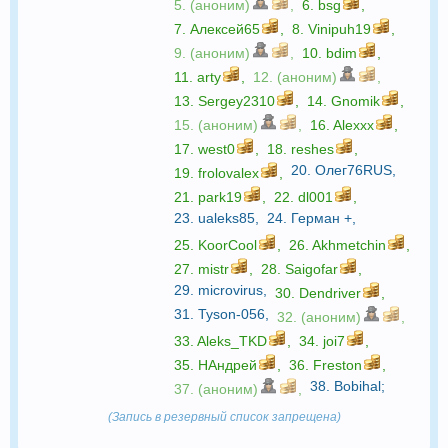
5. (аноним)
,
6.
bsg
,
7.
Алексей65
,
8.
Vinipuh19
,
9. (аноним)
,
10.
bdim
,
11.
arty
,
12. (аноним)
,
13.
Sergey2310
,
14.
Gnomik
,
15. (аноним)
,
16.
Alexxx
,
17.
west0
,
18.
reshes
,
20.
Олег76RUS
,
19.
frolovalex
,
21.
park19
,
22.
dl001
,
23.
ualeks85
,
24.
Герман +
,
25.
KoorCool
,
26.
Akhmetchin
,
27.
mistr
,
28.
Saigofar
,
29.
microvirus
,
30.
Dendriver
,
31.
Tyson-056
,
32. (аноним)
,
33.
Aleks_TKD
,
34.
joi7
,
35.
НАндрей
,
36.
Freston
,
38.
Bobihal
;
37. (аноним)
,
(Запись в резервный список запрещена)