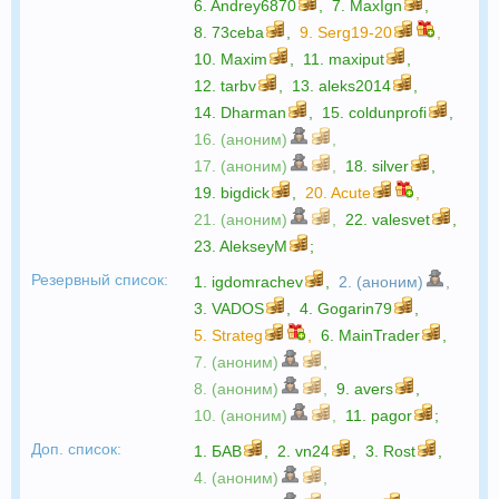
6.
Andrey6870
,
7.
MaxIgn
,
8.
73ceba
,
9.
Serg19-20
,
10.
Maxim
,
11.
maxiput
,
12.
tarbv
,
13.
aleks2014
,
14.
Dharman
,
15.
coldunprofi
,
16. (аноним)
,
17. (аноним)
,
18.
silver
,
19.
bigdick
,
20.
Acute
,
21. (аноним)
,
22.
valesvet
,
23.
AlekseyM
;
Резервный список:
1.
igdomrachev
,
2. (аноним)
,
3.
VADOS
,
4.
Gogarin79
,
5.
Strateg
,
6.
MainTrader
,
7. (аноним)
,
8. (аноним)
,
9.
avers
,
10. (аноним)
,
11.
pagor
;
Доп. список:
1.
БАВ
,
2.
vn24
,
3.
Rost
,
4. (аноним)
,