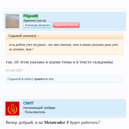
FXprofit
Администратор
Команда форума
Администратор
Седьмой сказал(а):
↑
если робот уже на руках - то это значит, что в шапке указана цена уже
за лечение, так?
так, об этом указано в шапке темы и в тексте складчины
23 сен 2017
Седьмой
и
white2
нравится это.
СМИТ
Начинающий трейдер
Пользователь
Metatrader 5
Вечер добрый, и на
будет работать?