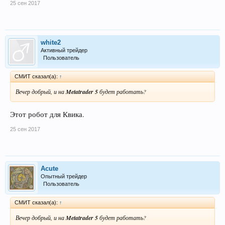
25 сен 2017
white2
Активный трейдер
Пользователь
СМИТ сказал(а):
↑
Вечер добрый, и на
Metatrader 5
будет работать?
Этот робот для Квика.
25 сен 2017
Acute
Опытный трейдер
Пользователь
СМИТ сказал(а):
↑
Вечер добрый, и на
Metatrader 5
будет работать?