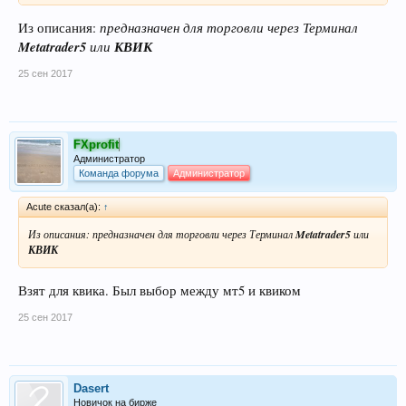
предназначен для торговли через Терминал
Из описания:
Metatrader5
или
КВИК
25 сен 2017
FXprofit
Администратор
Команда форума
Администратор
Acute сказал(а):
↑
Из описания:
предназначен для торговли через Терминал
Metatrader5
или
КВИК
Взят для квика. Был выбор между мт5 и квиком
25 сен 2017
Dasert
Новичок на бирже