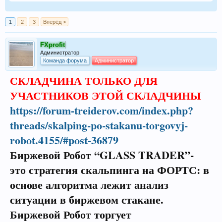
1
2
3
Вперёд >
FXprofit
Администратор
Команда форума
Администратор
СКЛАДЧИНА ТОЛЬКО ДЛЯ
УЧАСТНИКОВ ЭТОЙ СКЛАДЧИНЫ
https://forum-treiderov.com/index.php?
threads/skalping-po-stakanu-torgovyj-
robot.4155/#post-36879
Биржевой Робот “GLASS TRADER”-
это стратегия скальпинга на ФОРТС: в
основе алгоритма лежит анализ
ситуации в биржевом стакане.
Биржевой Робот торгует