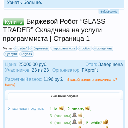
Узнать больше.
Файлы cookie
Биржевой Робот “GLASS
Купить
TRADER” Складчина на услуги
программиста | Страница 1
Метки:
trader”
биржевой
программиста
робот
складчина
услуги
“glass
Цена:
25000.00 руб.
Этап:
Завершена
Участников:
23 из 23
Организатор:
FXprofit
Расчетный взнос:
1196 руб.
В какой валюте оплачивать?
(клик)
Участники покупки
Участники покупки:
1.
iel
,
2.
smarty
,
3. (аноним)
,
4. (аноним)
,
5.
white2
,