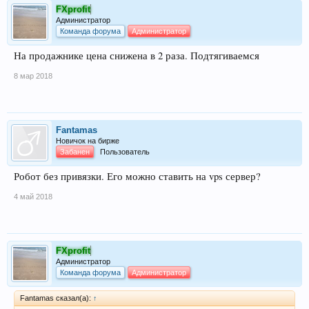
FXprofit
Администратор
Команда форума
Администратор
На продажнике цена снижена в 2 раза. Подтягиваемся
8 мар 2018
Fantamas
Новичок на бирже
Забанен
Пользователь
Робот без привязки. Его можно ставить на vps сервер?
4 май 2018
FXprofit
Администратор
Команда форума
Администратор
Fantamas сказал(а):
↑