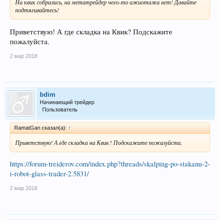
На квик собрались, на метатрейдер чего-то ажиотажа нет! Давайте
подтягивайтесь!
Приветствую! А где складка на Квик? Подскажите
пожалуйста.
2 мар 2018
bdim
Начинающий трейдер
Пользователь
RamatGan сказал(а):
↑
Приветствую! А где складка на Квик? Подскажите пожалуйста.
https://forum-treiderov.com/index.php?threads/skalping-po-stakanu-2-
i-robot-glass-trader-2.5831/
2 мар 2018