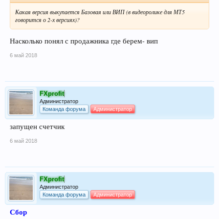
Какая версия выкупается Базовая или ВИП (в видеоролике для МТ5
говорится о 2-х версиях)?
Насколько понял с продажника где берем- вип
6 май 2018
FXprofit
Администратор
Команда форума
Администратор
запущен счетчик
6 май 2018
FXprofit
Администратор
Команда форума
Администратор
Сбор