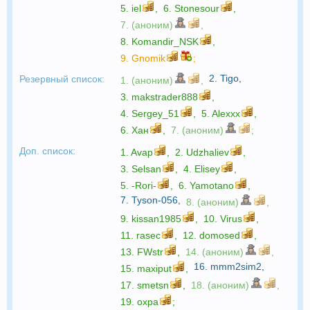
5.
iel
,
6.
Stonesour
,
7. (аноним)
,
8.
Komandir_NSK
,
9.
Gnomik
;
2.
Tigo
,
Резервный список:
1. (аноним)
,
3.
makstrader888
,
4.
Sergey_51
,
5.
Alexxx
,
6.
Хан
,
7. (аноним)
;
Доп. список:
1.
Avap
,
2.
Udzhaliev
,
3.
Selsan
,
4.
Elisey
,
5.
-Rori-
,
6.
Yamotano
,
7.
Tyson-056
,
8. (аноним)
,
9.
kissan1985
,
10.
Virus
,
11.
rasec
,
12.
domosed
,
13.
FWstr
,
14. (аноним)
,
16.
mmm2sim2
,
15.
maxiput
,
17.
smetsn
,
18. (аноним)
,
19.
oxpa
;