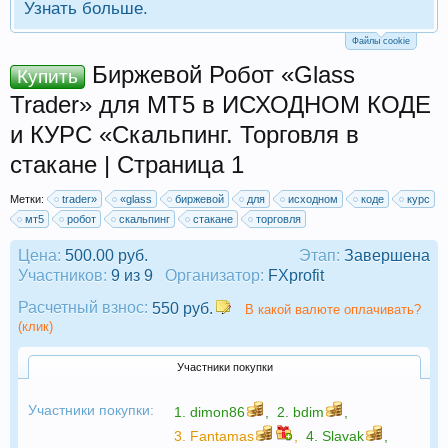
Узнать больше.
Файлы cookie
Биржевой Робот «Glass
Купить
Trader» для МТ5 в ИСХОДНОМ КОДЕ
и КУРС «Скальпинг. Торговля в
стакане | Страница 1
Метки:
trader»
«glass
биржевой
для
исходном
коде
курс
мт5
робот
скальпинг
стакане
торговля
Цена:
500.00 руб.
Этап:
Завершена
Участников:
9 из 9
Организатор:
FXprofit
Расчетный взнос:
550 руб.
В какой валюте оплачивать?
(клик)
Участники покупки
Участники покупки:
1.
dimon86
,
2.
bdim
,
3.
Fantamas
,
4.
Slavak
,