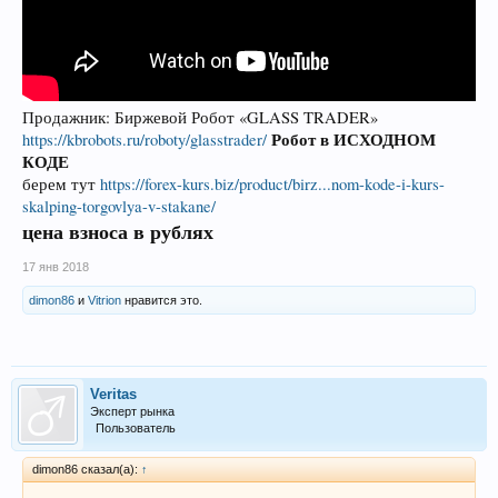
Продажник: Биржевой Робот «GLASS TRADER»
Робот в ИСХОДНОМ
https://kbrobots.ru/roboty/glasstrader/
КОДЕ
берем тут
https://forex-kurs.biz/product/birz...nom-kode-i-kurs-
skalping-torgovlya-v-stakane/
цена взноса в рублях
17 янв 2018
dimon86
и
Vitrion
нравится это.
Veritas
Эксперт рынка
Пользователь
dimon86 сказал(а):
↑