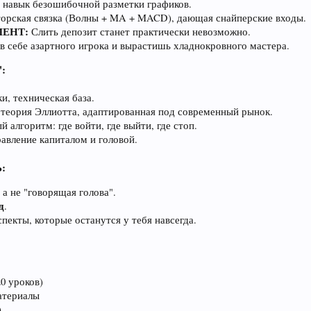
навык безошибочной разметки графиков.
орская связка (Волны + MA + MACD), дающая снайперские входы.
ЕНТ:
Слить депозит станет практически невозможно.
 себе азартного игрока и вырастишь хладнокровного мастера.
:
, техническая база.
теория Эллиотта, адаптированная под современный рынок.
алгоритм: где войти, где выйти, где стоп.
вление капиталом и головой.
:
, а не "говорящая голова".
д
.
пекты, которые останутся у тебя навсегда.
0 уроков)
атериалы
)