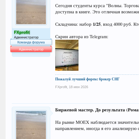
Сегодня студенты курса "Волны. Торгов
доступна в книге. Это отличная возможн
1/25
Складчина: набор
, вход 4000 руб. 
FXprofit
Скрин автора из Telegram:
Администратор
Команда форума
Администратор
64.007
Пожалуй лучший форекс брокер СНГ
FXprofit
,
18 июн 2026
Биржевой мастер. До результата (Ром
На рынке MOEX наблюдается значительны
направлением, иногда я его анализирую 