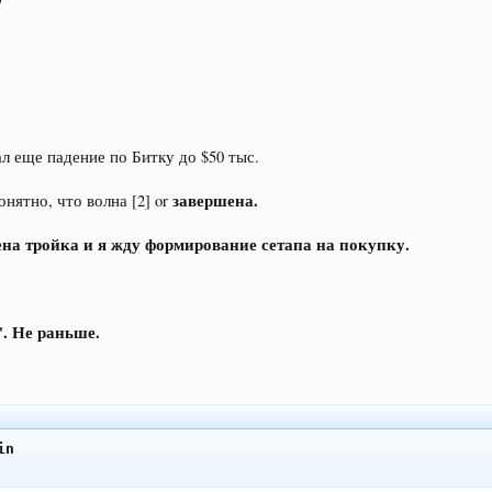
ал еще падение по Битку до $50 тыс.
завершена.
нятно, что волна [2] or
ршена тройка и я жду формирование сетапа на покупку.
". Не раньше.
n
