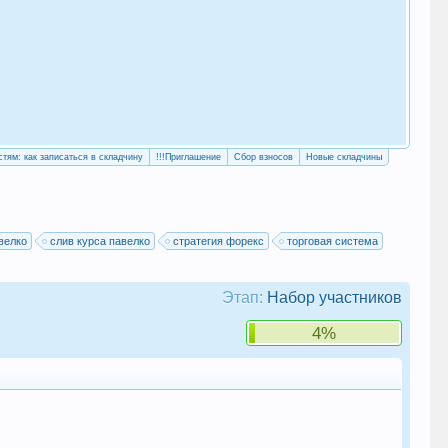
«Уч
сво
стям: как записаться в складчину
!!!Приглашение
Сбор взносов
Новые складчины
велко
слив курса павелко
стратегия форекс
торговая система
Этап:
Набор участников
4%