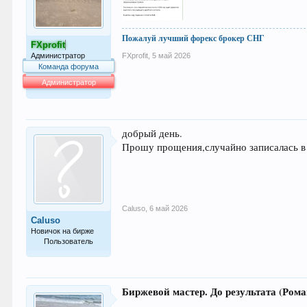
Пожалуй лучший форекс брокер СНГ
FXprofit
Администратор
FXprofit
,
5 май 2026
Команда форума
Администратор
64.007
добрый день.
Прошу прощения,случайно записалась в 
Caluso
,
6 май 2026
Caluso
Новичок на бирже
Пользователь
4
Биржевой мастер. До результата (Ром