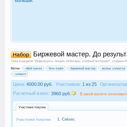
больше.
Биржевой мастер. До результ
Набор
Тема в разделе "
Видеокурсы, лекции, вебинары, учебный материал
", создана 
Метки:
elliott waves
ftmo trader
биржевой мастер
волны эллиотта
эллиотт
Цена:
4000.00 руб.
Участников:
1 из 25
Организатор
Расчетный взнос:
3960 руб.
В какой валюте оплачивать
Участники покупки
1.
Caluso
;
Участники покупки: