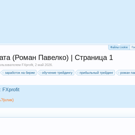
Файлы cookie
Го
ата (Роман Павелко) | Страница 1
пользователем
FXprofit
,
2 май 2026
.
заработок на бирже
обучение трейдингу
прибыльный трейдинг
роман па
:
FXprofit
?(клик)