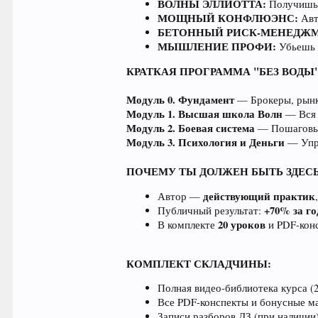
ВОЛНЫ ЭЛЛИОТТА:
Получишь 
МОЩНЫЙ КОНФЛЮЭНС:
Авт
БЕТОННЫЙ РИСК-МЕНЕДЖМ
МЫШЛЕНИЕ ПРОФИ:
Убьешь в
КРАТКАЯ ПРОГРАММА "БЕЗ ВОДЫ"
Модуль 0. Фундамент
— Брокеры, рынки
Модуль 1. Высшая школа Волн
— Вся 
Модуль 2. Боевая система
— Пошаговый 
Модуль 3. Психология и Деньги
— Упра
ПОЧЕМУ ТЫ ДОЛЖЕН БЫТЬ ЗДЕСЬ
действующий практик
Автор —
+70% за го
Публичный результат:
20 уроков
В комплекте
и PDF-конс
КОМПЛЕКТ СКЛАДЧИНЫ:
Полная видео-библиотека курса (2
Все PDF-конспекты и бонусные м
Записи разборов ДЗ (при наличии