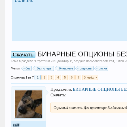
больше.
БИНАРНЫЕ ОПЦИОНЫ БЕЗ Р
Скачать
Тема в разделе "
Стратегии и Индикаторы
", создана пользователем
zalf
,
3 июн 2
Метки:
без
безпотерь!
бинарные
опционы
риска
Страница 1 из 7
1
2
3
4
5
6
7
Вперёд >
Продажник
БИНАРНЫЕ ОПЦИОНЫ БЕЗ 
Скачать:
Скрытый контент. Для просмотра Вы должны б
zalf