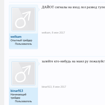
ДАЙОТ сигналы на вход лол развод тупо
welkam
,
8 июн 2017
welkam
Опытный трейдер
Пользователь
139
залейте кто-нибудь на маил ру пожалуйс
binar913
,
8 июн 2017
binar913
Начинающий
трейдер
Пользователь