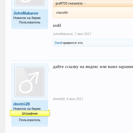
graff703 сказал(а):
↑
спасибо
JohnMakaron
Новичок на бирже
Пользователь
asdd
1
JohnMakaron
,
7 июн 2017
Danil
нравится это.
дайте ссылку на яндекс или маил зарани
dmitrii28
,
8 июн 2017
dmitrii28
Новичок на бирже
Штрафник
Пользователь
7