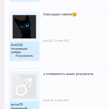
17
благодарю глянем
Kot1312
,
10 июн 2017
Kot1312
Начинающий
трейдер
Пользователь
10
а отпишитесь какие результаты
acros79
,
11 июн 2017
acros79
Начинающий