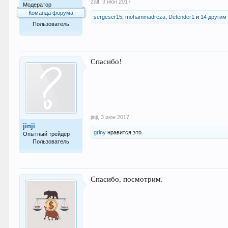
zalf
,
3 июн 2017
Модератор
Команда форума
sergeser15
,
mohammadreza
,
Defender1
и
14 другим
Пользователь
529
Спасибо!
jinji
,
3 июн 2017
jinji
griny
нравится это.
Опытный трейдер
Пользователь
139
Спасибо, посмотрим.