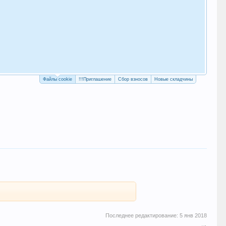
Как
с у
Рег
Файлы cookie
!!!Приглашение
Сбор взносов
Новые складчины
Последнее редактирование:
5 янв 2018