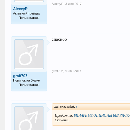
AlexeyR
,
3 июн 2017
AlexeyR
Активный трейдер
Пользователь
66
спасибо
graff703
,
4 июн 2017
graff703
Новичок на бирже
Пользователь
5
zalf сказал(а):
↑
Продажник
БИНАРНЫЕ ОПЦИОНЫ БЕЗ РИСКА 
Скачать: