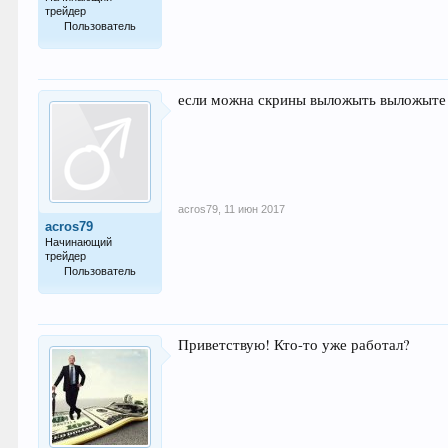
трейдер
Пользователь
37
если можна скрины выложыть выложыте
acros79
,
11 июн 2017
acros79
Начинающий
трейдер
Пользователь
37
Приветствую! Кто-то уже работал?