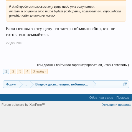
9 дней вроде осталось за эту цену, надо уже закупаться.
он там и опционы евро типа будет разбирать, пользователи евроиндюка
pat1607 подтягиваемся тоже.
Если готовы за эту цену, то завтра объявлю сбор, кто не
готов- выписывайтесь
22 дек 2016
(Вы должны войти или зарегистрироваться, чтобы ответить.)
1
2
3
4
Вперёд >
Форум
...
Видеокурсы, лекции, вебинары, учебный материал
Обратная связь
Помощь
Forum software by XenForo™
Условия и правила