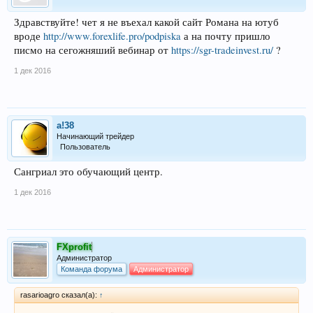
Здравствуйте! чет я не въехал какой сайт Романа на ютуб
вроде
http://www.forexlife.pro/podpiska
а на почту пришло
писмо на сегожняший вебинар от
https://sgr-tradeinvest.ru/
?
1 дек 2016
a!38
Начинающий трейдер
Пользователь
Сангриал это обучающий центр.
1 дек 2016
FXprofit
Администратор
Команда форума
Администратор
rasarioagro сказал(а):
↑