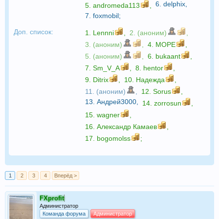
6.
delphix
,
5.
andromeda113
,
7.
foxmobil
;
Доп. список:
1.
Lennni
,
2. (аноним)
,
3. (аноним)
,
4.
МОРЕ
,
5. (аноним)
,
6.
bukaant
,
7.
Sm_V_A
,
8.
hentor
,
9.
Ditrix
,
10.
Надежда
,
11. (аноним)
,
12.
Sorus
,
13.
Андрей3000
,
14.
zorrosun
,
15.
wagner
,
16.
Александр Камаев
,
17.
bogomolss
;
1
2
3
4
Вперёд >
FXprofit
Администратор
Команда форума
Администратор