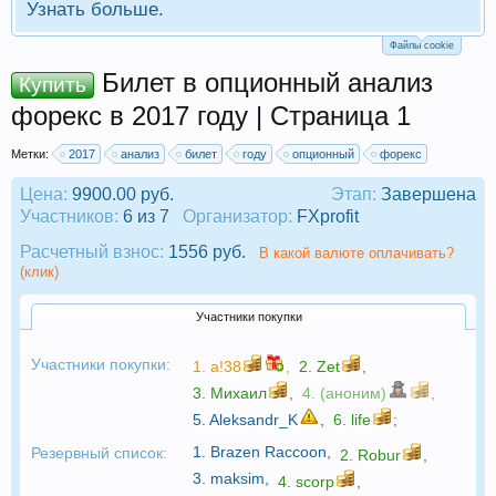
Узнать больше.
Файлы cookie
Билет в опционный анализ
Купить
форекс в 2017 году | Страница 1
Метки:
2017
анализ
билет
году
опционный
форекс
Цена:
9900.00 руб.
Этап:
Завершена
Участников:
6 из 7
Организатор:
FXprofit
Расчетный взнос:
1556 руб.
В какой валюте оплачивать?
(клик)
Участники покупки
Участники покупки:
1.
a!38
,
2.
Zet
,
3.
Михаил
,
4. (аноним)
,
5.
Aleksandr_K
,
6.
life
;
1.
Brazen Raccoon
,
Резервный список:
2.
Robur
,
3.
maksim
,
4.
scorp
,