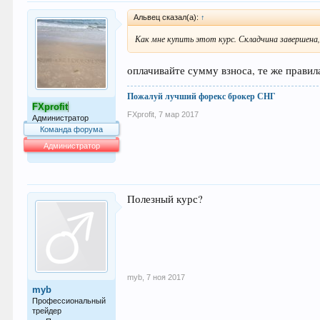
Альвец сказал(а):
↑
Как мне купить этот курс. Складчина завершена, я
оплачивайте сумму взноса, те же правила
Пожалуй лучший форекс брокер СНГ
FXprofit
FXprofit
,
7 мар 2017
Администратор
Команда форума
Администратор
64.042
Полезный курс?
myb
,
7 ноя 2017
myb
Профессиональный
трейдер