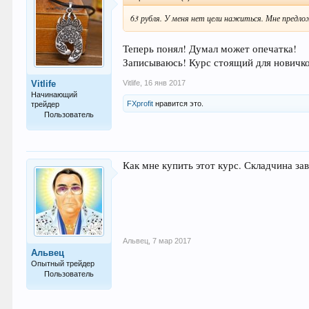
63 рубля. У меня нет цели нажиться. Мне предлож
Теперь понял! Думал может опечатка!
Записываюсь! Курс стоящий для новичков
Vitlife
,
16 янв 2017
Vitlife
Начинающий
FXprofit
нравится это.
трейдер
Пользователь
40
Как мне купить этот курс. Складчина за
Альвец
,
7 мар 2017
Альвец
Опытный трейдер
Пользователь
215