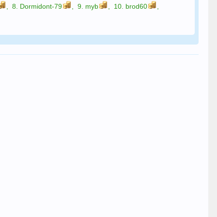
,
8.
Dormidont-79
,
9.
myb
,
10.
brod60
,