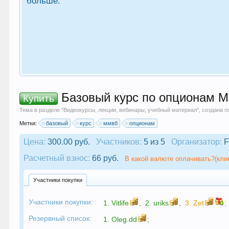
больше.
Базовый курс по опционам М
Купить
Тема в разделе "
Видеокурсы, лекции, вебинары, учебный материал
", создана 
Метки:
базовый
курс
ммвб
опционам
Цена:
300.00 руб.
Участников:
5 из 5
Организатор:
F
Расчетный взнос:
66 руб.
В какой валюте оплачивать?(кли
Участники покупки
Участники покупки:
1.
Vitlife
,
2.
uriks
,
3.
Zet
,
Резервный список:
1.
Oleg.dd
;