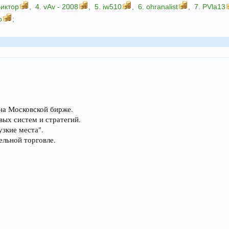
иктор
,
4.
vAv - 2008
,
5.
iw510
,
6.
ohranalist
,
7.
PVla13
o
;
на Московской бирже.
вых систем и стратегий.
узкие места".
ельной торговле.