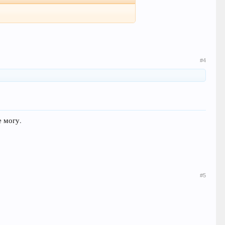
#4
е могу.
#5