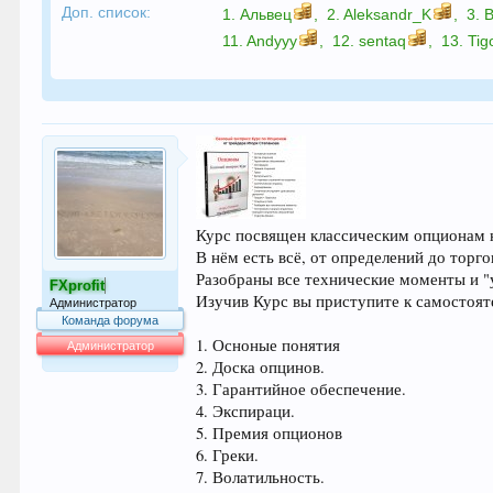
Доп. список:
1.
Альвец
,
2.
Aleksandr_K
,
3.
В
11.
Andyyy
,
12.
sentaq
,
13.
Tig
Курс посвящен классическим опционам 
В нём есть всё, от определений до торго
Разобраны все технические моменты и "
FXprofit
Изучив Курс вы приступите к самостоят
Администратор
Команда форума
1. Осноные понятия
Администратор
2. Доска опцинов.
64.042
3. Гарантийное обеспечение.
4. Экспираци.
5. Премия опционов
6. Греки.
7. Волатильность.