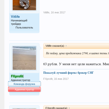
Vitlife
,
16 янв 2017
Vitlife
Начинающий
трейдер
Пользователь
40
Vitlife сказал(а):
↑
Не пойму, цена продажника 2790, в шапке темы 3
63 рубля. У меня нет цели нажиться. Мне
Пожалуй лучший форекс брокер СНГ
FXprofit
FXprofit
,
16 янв 2017
Администратор
Команда форума
Администратор
64.042
FXprofit сказал(а):
↑