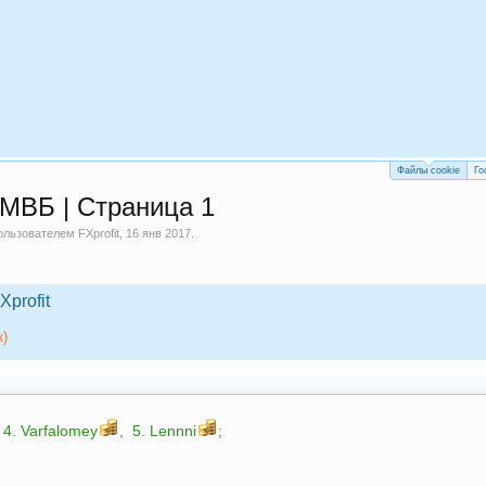
Файлы cookie
Го
МВБ | Страница 1
пользователем
FXprofit
,
16 янв 2017
.
Xprofit
к)
4.
Varfalomey
,
5.
Lennni
;