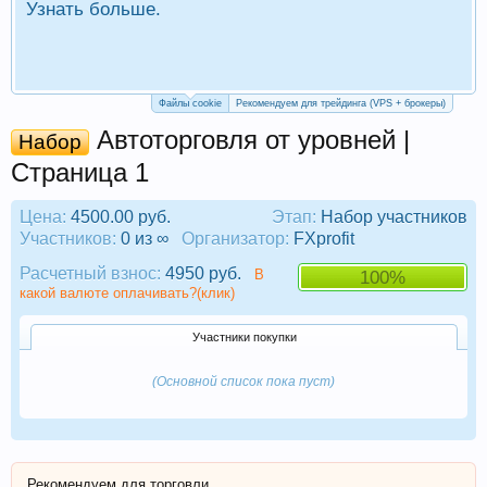
Узнать больше.
П
Р
Файлы cookie
Рекомендуем для трейдинга (VPS + брокеры)
Автоторговля от уровней |
Набор
Страница 1
Цена:
4500.00 руб.
Этап:
Набор участников
Участников:
0 из ∞
Организатор:
FXprofit
Расчетный взнос:
4950 руб.
В
100%
какой валюте оплачивать?(клик)
Участники покупки
(Основной список пока пуст)
Рекомендуем для торговли