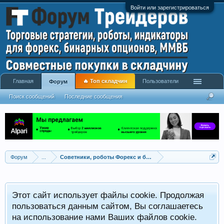
Войти или зарегистрироваться
Главная
🔥 Топ складчин
Пользователи
Форум
Поиск сообщений
Последние сообщения
Форум
...
Советники, роботы Форекс и бинарных опционов
Р
Этот сайт использует файлы cookie. Продолжая
x
С
пользоваться данным сайтом, Вы соглашаетесь
на использование нами Ваших файлов cookie.
V