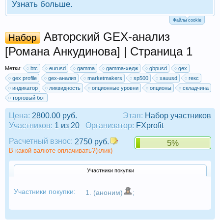
Узнать больше.
Файлы cookie
Авторский GEX-анализ
Набор
[Романа Анкудинова] | Страница 1
Метки:
btc
eurusd
gamma
gamma-хедж
gbpusd
gex
gex profile
gex-анализ
marketmakers
sp500
xauusd
гекс
индикатор
ликвидность
опционные уровни
опционы
складчина
торговый бот
Цена:
2800.00 руб.
Этап:
Набор участников
Участников:
1 из 20
Организатор:
FXprofit
Расчетный взнос:
2750 руб.
5%
В какой валюте оплачивать?(клик)
Участники покупки
Участники покупки:
1. (аноним)
;