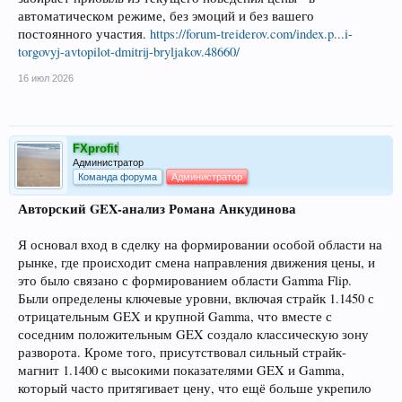
автоматическом режиме, без эмоций и без вашего
постоянного участия.
https://forum-treiderov.com/index.p...i-
torgovyj-avtopilot-dmitrij-bryljakov.48660/
16 июл 2026
FXprofit
Администратор
Команда форума
Администратор
Авторский GEX-анализ Романа Анкудинова
Я основал вход в сделку на формировании особой области на
рынке, где происходит смена направления движения цены, и
это было связано с формированием области Gamma Flip.
Были определены ключевые уровни, включая страйк 1.1450 с
отрицательным GEX и крупной Gamma, что вместе с
соседним положительным GEX создало классическую зону
разворота. Кроме того, присутствовал сильный страйк-
магнит 1.1400 с высокими показателями GEX и Gamma,
который часто притягивает цену, что ещё больше укрепило