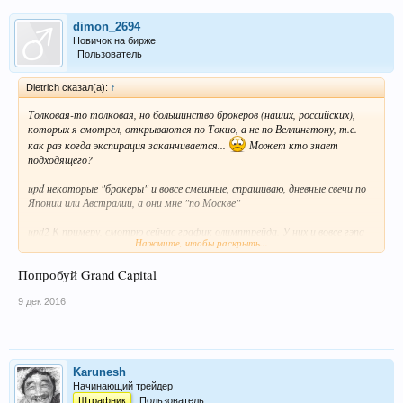
dimon_2694
Новичок на бирже
Пользователь
Dietrich сказал(а):
↑
Толковая-то толковая, но большинство брокеров (наших, российских),
которых я смотрел, открываются по Токио, а не по Веллингтону, т.е.
как раз когда экспирация заканчивается...
Может кто знает
подходящего?
upd некоторые "брокеры" и вовсе смешные, спрашиваю, дневные свечи по
Японии или Австралии, а они мне "по Москве"
upd2 К примеру, смотрю сейчас график олимптрейда. У них и вовсе гэпа
Нажмите, чтобы раскрыть...
на графике не видно (там где он есть, в tw, например). Т.е. открываются
по цене закрытия пятницы и нии...
Попробуй Grand Capital
9 дек 2016
Karunesh
Начинающий трейдер
Штрафник
Пользователь