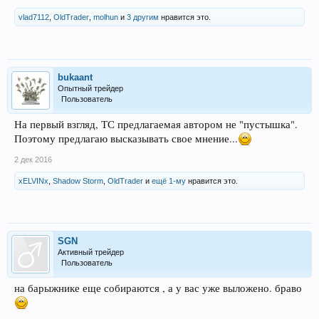
vlad7112
,
OldTrader
,
molhun
и
3 другим
нравится это.
bukaant
Опытный трейдер
Пользователь
На первый взгляд, ТС предлагаемая автором не "пустышка".
Поэтому предлагаю высказывать свое мнение...
2 дек 2016
xELVINx
,
Shadow Storm
,
OldTrader
и
ещё 1-му
нравится это.
SGN
Активный трейдер
Пользователь
на барыжнике еще собираются , а у вас уже выложено. браво