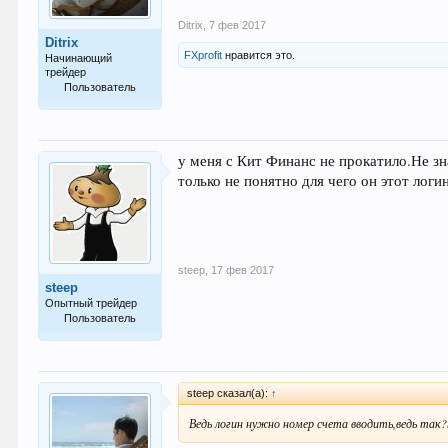
Ditrix
,
7 фев 2017
Ditrix
FXprofit
нравится это.
Начинающий
трейдер
Пользователь
28
у меня с Кит Финанс не прокатило.Не зн
только не понятно для чего он этот логи
steep
,
17 фев 2017
steep
Опытный трейдер
Пользователь
130
steep сказал(а):
↑
Ведь логин нужно номер счета вводить,ведь так?