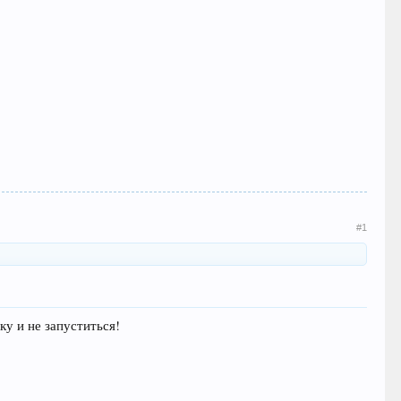
#1
ку и не запуститься!