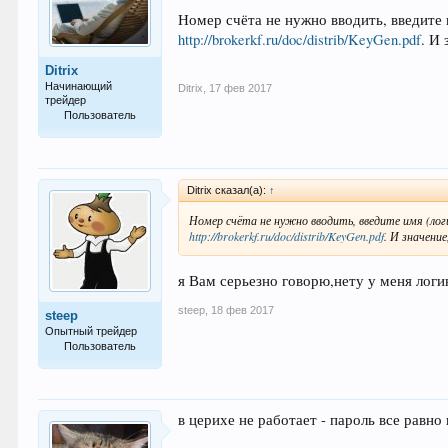
Номер счёта не нужно вводить, введите
http://brokerkf.ru/doc/distrib/KeyGen.pdf
. И
Ditrix
Начинающий
Ditrix
,
17 фев 2017
трейдер
Пользователь
28
Ditrix сказал(а):
↑
Номер счёта не нужно вводить, введите имя (лог
http://brokerkf.ru/doc/distrib/KeyGen.pdf
. И значени
я Вам серьезно говорю,нету у меня логи
steep
,
18 фев 2017
steep
Опытный трейдер
Пользователь
130
в церихе не работает - пароль все равно 