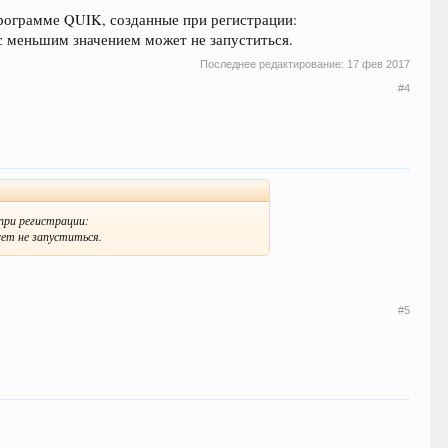
программе QUIK, созданные при регистрации:
, с меньшим значением может не запуститься.
Последнее редактирование:
17 фев 2017
#4
 при регистрации:
жет не запуститься.
#5