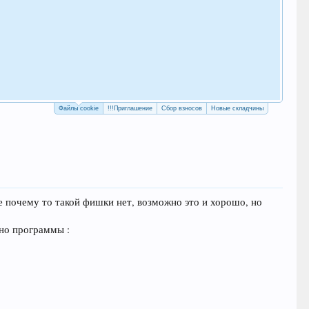
Как
с у
Рег
Файлы cookie
!!!Приглашение
Сбор взносов
Новые складчины
ке почему то такой фишки нет, возможно это и хорошо, но
кно программы :