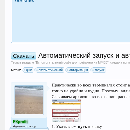
больше.
Автоматический запуск и ав
Скачать
Тема в разделе "
Вспомогательный софт для трейдинга на ММВБ
", создана по
Метки:
quik
автоматический
авторизация
запуск
Практически во всех терминалах стоит а
точно не удобно и нудно. Поэтому, видн
Скачиваем архивчик во вложении, распако
FXprofit
путь
1. Указываем
к квику
Администратор