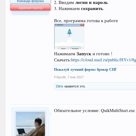
Команда форума
логин и пароль
2. Вводим
сохранить
3. Нажимаем
.
Администратор
64.013
Все, программа готова к работе
Запуск
Нажимаем
и готово !
Скачать:
https://cloud.mail.ru/public/HYv1
Пожалуй лучший форекс брокер СНГ
FXprofit
,
7 янв 2017
Ditrix
нравится это.
Обязательное условие: QuikMultiStart.ex