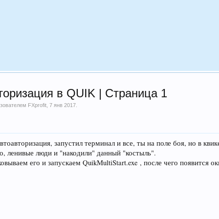
торизация в QUIK | Страница 1
льзователем
FXprofit
,
7 янв 2017
.
втоавторизация, запустил терминал и все, ты на поле боя, но в кви
о, ленивые люди и "накодили" данный "костыль".
вываем его и запускаем QuikMultiStart.exe , после чего появится о