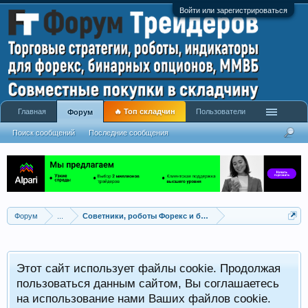
Войти или зарегистрироваться
Главная
🔥 Топ складчин
Пользователи
Форум
Поиск сообщений
Последние сообщения
Форум
...
Советники, роботы Форекс и бинарных опционов
Р
Этот сайт использует файлы cookie. Продолжая
x
С
пользоваться данным сайтом, Вы соглашаетесь
на использование нами Ваших файлов cookie.
V