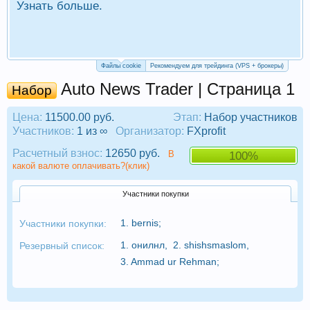
Узнать больше.
П
Р
Файлы cookie
Рекомендуем для трейдинга (VPS + брокеры)
Auto News Trader | Страница 1
Набор
Цена:
11500.00 руб.
Этап:
Набор участников
Участников:
1 из ∞
Организатор:
FXprofit
Расчетный взнос:
12650 руб.
В
100%
какой валюте оплачивать?(клик)
Участники покупки
1.
bernis
;
Участники покупки:
1.
онилнл
,
2.
shishsmaslom
,
Резервный список:
3.
Ammad ur Rehman
;