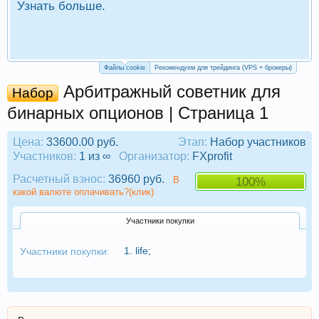
Узнать больше.
П
Р
Файлы cookie
Рекомендуем для трейдинга (VPS + брокеры)
Арбитражный советник для
Набор
бинарных опционов | Страница 1
Цена:
33600.00 руб.
Этап:
Набор участников
Участников:
1 из ∞
Организатор:
FXprofit
Расчетный взнос:
36960 руб.
В
100%
какой валюте оплачивать?(клик)
Участники покупки
1.
life
;
Участники покупки: