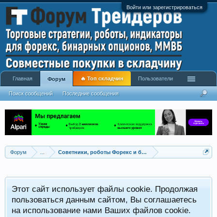
Войти или зарегистрироваться
Главная
🔥 Топ складчин
Пользователи
Форум
Поиск сообщений
Последние сообщения
Форум
...
Советники, роботы Форекс и бинарных опционов
Р
Этот сайт использует файлы cookie. Продолжая
x
С
пользоваться данным сайтом, Вы соглашаетесь
на использование нами Ваших файлов cookie.
V