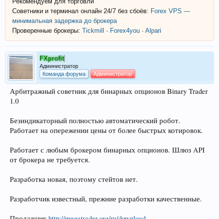
Рекомендуем для торговли
Советники и терминал онлайн 24/7 без сбоёв:
Forex VPS —
минимальная задержка до брокера
Проверенные брокеры:
Tickmill
·
Forex4you
·
Alpari
FXprofit
Администратор
Команда форума
Администратор
Арбитражный советник для бинарных опционов Binary Trader
1.0
Безиндикаторный полностью автоматический робот.
Работает на опережении цены от более быстрых котировок.
Работает с любым брокером бинарных опционов. Шлюз API
от брокера не требуется.
Разработка новая, поэтому стейтов нет.
Разработчик известный, прежние разработки качественные.
Продажник
http://megatrader.org/ru/download