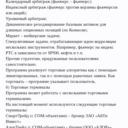
Календарный арбитраж (фьючерс – фьючерс);
Индексный арбитраж (фьючерс против корзины фьючерсов
или акций);
Уровневый арбитраж;
Динамическое рехеджирование базовым активом для
длинных опционных позиций (по Конноли);
Маркет – мейкерские задачи;
Спекулятивные задачи, отрабатывающие идею корреляции
нескольких инструментов. Например, фьючерс на индекс
РТС в зависимости от SP500, нефти и т.п.
Прочие стратегии, придуманные пользователями
самостоятельно.
Программа реализует торговые алгоритмы как с помощью
лимитированных, так и с помощью рыночных заявок. Как
торговать – программе указывает пользователь.
б) Торговые терминалы
Программа может работать с несколькими торговыми
терминалами.
На настоящий момент используются следующие торговые
терминалы:
СмартТрейд (с COM-объектами) – брокер ЗАО «АйТи
Инвест»
АлорТрейд (с COM-объектами) – брокер ООО «АЛОР+»