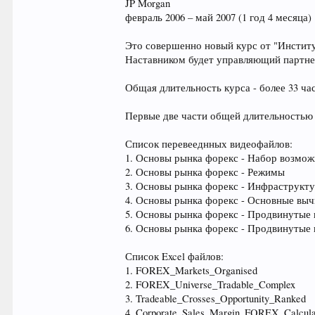
JP Morgan
февраль 2006 – май 2007 (1 год 4 месяца)
Это совершенно новый курс от "Инстит
Наставником будет управляющий партне
Общая длительность курса - более 33 ча
Первые две части общей длительностью 
Список перевееднных видеофайлов:
1. Основы рынка форекс - Набор возмо
2. Основы рынка форекс - Режимы
3. Основы рынка форекс - Инфраструкт
4. Основы рынка форекс - Основные вы
5. Основы рынка форекс - Продвинутые 
6. Основы рынка форекс - Продвинутые 
Список Excel файлов:
1. FOREX_Markets_Organised
2. FOREX_Universe_Tradable_Complex
3. Tradeable_Crosses_Opportunity_Ranked
4. Corporate_Sales_Margin_FOREX_Calcula