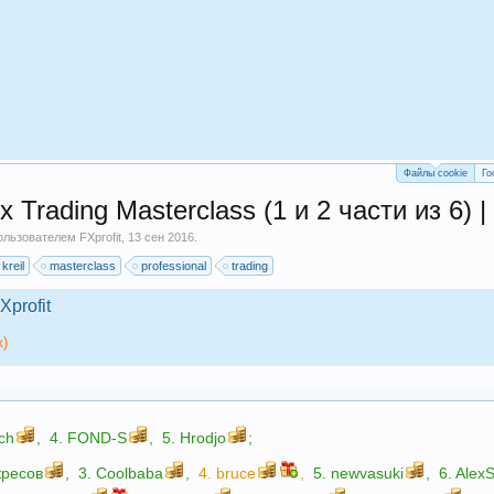
Файлы cookie
Го
ex Trading Masterclass (1 и 2 части из 6) 
пользователем
FXprofit
,
13 сен 2016
.
kreil
masterclass
professional
trading
Xprofit
к)
ch
,
4.
FOND-S
,
5.
Hrodjo
;
кресов
,
3.
Coolbaba
,
4.
bruce
,
5.
newvasuki
,
6.
Alex