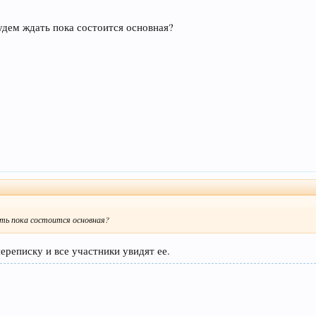
удем ждать пока состоится основная?
ать пока состоится основная?
ереписку и все участники увидят ее.