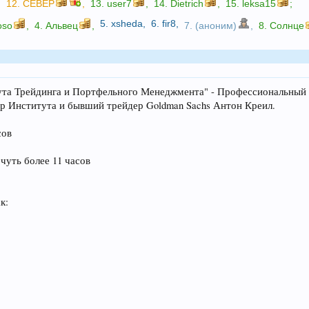
,
12.
CEBEP
,
13.
user7
,
14.
Dietrich
,
15.
leksa15
;
5.
xsheda
,
6.
fir8
,
oso
,
4.
Альвец
,
7. (аноним)
,
8.
Солнце
ута Трейдинга и Портфельного Менеджмента" - Профессиональный
р Института и бывший трейдер Goldman Sachs Антон Креил.
сов
чуть более 11 часов
к: