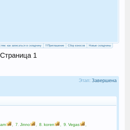
«Уч
сво
стям: как записаться в складчину
!!!Приглашение
Сбор взносов
Новые складчины
| Страница 1
Этап:
Завершена
Sam
,
7.
Jinno
,
8.
koren
,
9.
Vegas
,