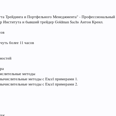
ута Трейдинга и Портфельного Менеджмента" - Профессиональный
р Института и бывший трейдер Goldman Sachs Антон Креил.
сов
чуть более 11 часов
жностей
ура
числительные методы
вычислительные методы с Excel примерами 1.
вычислительные методы с Excel примерами 2.
tor