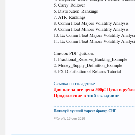
5. Carry_Rollover
6. Distribution_Rankings
7. ATR_Rankings
8. Comm Float Majors Volatility Analysis
9. Comm Float Minors Volatility Analysis
10. Ex Comm Float Majors Volatility Analys
11. Ex Comm Float Minors Volatility Analys
Список PDF файлов:
1. Fractional_Reserve_Banking_Example
2. Money_Supply_Definition_Example
3. FX Distribution of Returns Tutorial
Ссылка на складчике
Для нас за все цена 300р! Цена в рубля
Продолжение в
этой складчине
Пожалуй лучший форекс брокер СНГ
FXprofit
,
13 сен 2016