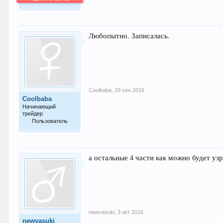
64.042
Любопытно. Записалась.
Coolbaba
,
29 сен 2016
Coolbaba
Начинающий
трейдер
Пользователь
20
а остальные 4 части как можно будет уз
newvasuki
,
3 окт 2016
newvasuki