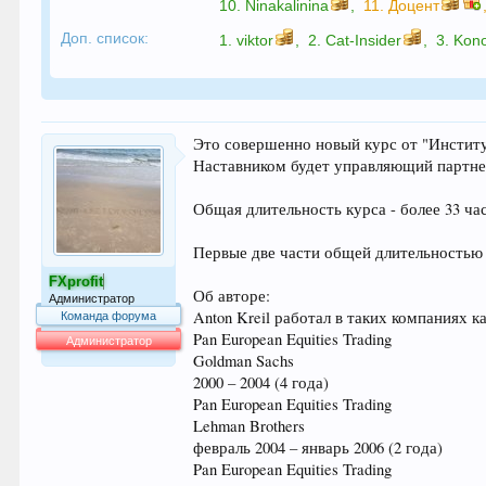
10.
Ninakalinina
,
11.
Доцент
Доп. список:
1.
viktor
,
2.
Cat-Insider
,
3.
Kon
Это совершенно новый курс от "Инстит
Наставником будет управляющий партне
Общая длительность курса - более 33 ча
Первые две части общей длительностью 
FXprofit
Об авторе:
Администратор
Anton Kreil работал в таких компаниях ка
Команда форума
Pan European Equities Trading
Администратор
Goldman Sachs
64.042
2000 – 2004 (4 года)
Pan European Equities Trading
Lehman Brothers
февраль 2004 – январь 2006 (2 года)
Pan European Equities Trading