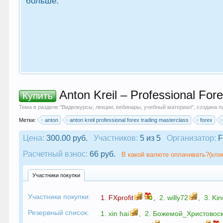
больше.
Anton Kreil – Professional For
Купить
Тема в разделе "
Видеокурсы, лекции, вебинары, учебный материал
", создана 
Метки:
anton
anton kreil professional forex trading masterclass
forex
Цена:
300.00 руб.
Участников:
5 из 5
Организатор:
F
Расчетный взнос:
66 руб.
В какой валюте оплачивать?(кли
Участники покупки
Участники покупки:
1.
FXprofit
,
2.
willy72
,
3.
Kin
Резервный список:
1.
xin hai
,
2.
Божемой_Христовос