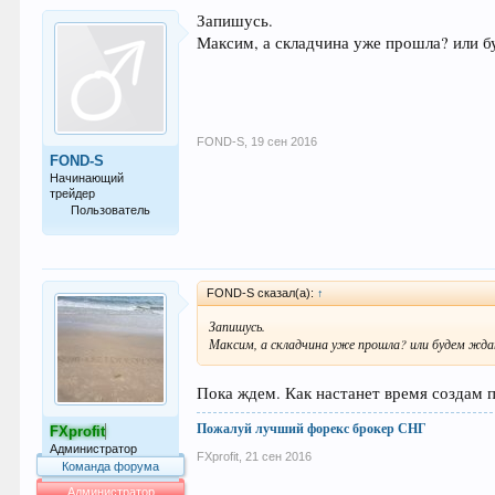
Запишусь.
Максим, а складчина уже прошла? или б
FOND-S
,
19 сен 2016
FOND-S
Начинающий
трейдер
Пользователь
30
FOND-S сказал(а):
↑
Запишусь.
Максим, а складчина уже прошла? или будем жд
Пока ждем. Как настанет время создам п
Пожалуй лучший форекс брокер СНГ
FXprofit
Администратор
FXprofit
,
21 сен 2016
Команда форума
Администратор