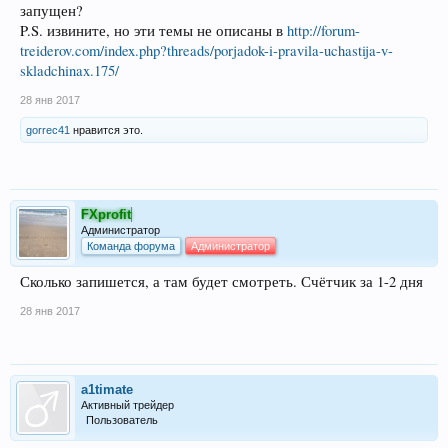
запущен?
P.S. извините, но эти темы не описаны в
http://forum-
treiderov.com/index.php?threads/porjadok-i-pravila-uchastija-v-
skladchinax.175/
28 янв 2017
gorrec41
нравится это.
FXprofit
Администратор
Команда форума
Администратор
Сколько запишется, а там будет смотреть. Счётчик за 1-2 дня
28 янв 2017
a1timate
Активный трейдер
Пользователь