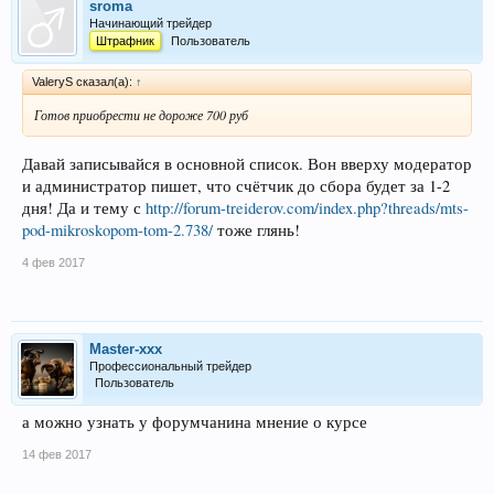
sroma
Начинающий трейдер
Штрафник
Пользователь
ValeryS сказал(а):
↑
Готов приобрести не дороже 700 руб
Давай записывайся в основной список. Вон вверху модератор
и администратор пишет, что счётчик до сбора будет за 1-2
дня! Да и тему с
http://forum-treiderov.com/index.php?threads/mts-
pod-mikroskopom-tom-2.738/
тоже глянь!
4 фев 2017
Master-xxx
Профессиональный трейдер
Пользователь
а можно узнать у форумчанина мнение о курсе
14 фев 2017