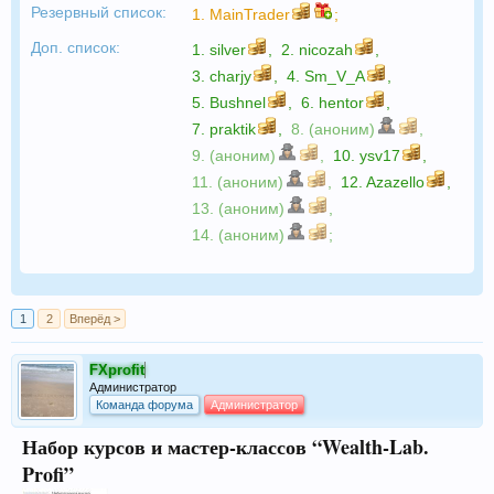
Резервный список:
1.
MainTrader
;
Доп. список:
1.
silver
,
2.
nicozah
,
3.
charjy
,
4.
Sm_V_A
,
5.
Bushnel
,
6.
hentor
,
7.
praktik
,
8. (аноним)
,
9. (аноним)
,
10.
ysv17
,
11. (аноним)
,
12.
Azazello
,
13. (аноним)
,
14. (аноним)
;
1
2
Вперёд >
FXprofit
Администратор
Команда форума
Администратор
Набор курсов и мастер-классов “Wealth-Lab.
Profi”