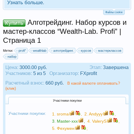
Узнать больше.
Файлы cookie
Алготрейдинг. Набор курсов и
Купить
мастер-классов “Wealth-Lab. Profi” |
Страница 1
Метки:
profi”
wealthlab
алготрейдинг.
курсов
мастерклассов
набор
Цена:
3000.00 руб.
Этап:
Завершена
Участников:
5 из 5
Организатор:
FXprofit
Расчетный взнос:
660 руб.
В какой валюте оплачивать?
(клик)
Участники покупки
Участники покупки:
1.
sroma
,
2.
Andyyy
,
3.
Master-xxx
,
4.
ValeryS
,
5.
Фехумен
;