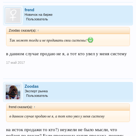
frend
Новичок на бирже
Пользователь
Zoodas сказал(а):
↑
Так может тогда и не продавать свои системы?
в данном случае продаю не я, а тот кто увел у меня систему
17 май 2017
Zoodas
Эксперт рынка
Пользователь
frend сказал(а):
↑
в данном случае продаю не я, а тот кто увел у меня систему
на исток продажи то кто?) неужели не было мысли, что
пойдет по рукам? Если произошла купля-продажа, почему