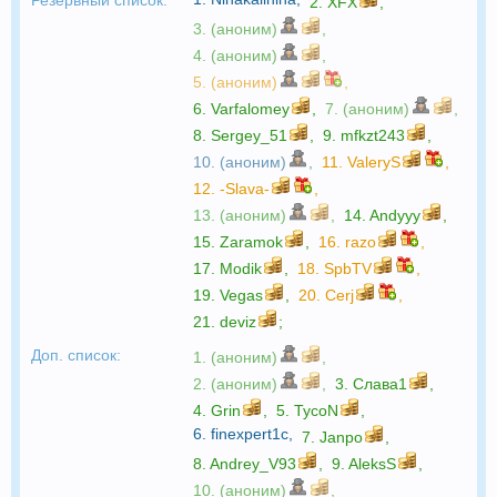
2.
XFX
,
3. (аноним)
,
4. (аноним)
,
5. (аноним)
,
6.
Varfalomey
,
7. (аноним)
,
8.
Sergey_51
,
9.
mfkzt243
,
10. (аноним)
,
11.
ValeryS
,
12.
-Slava-
,
13. (аноним)
,
14.
Andyyy
,
15.
Zaramok
,
16.
razo
,
17.
Modik
,
18.
SpbTV
,
19.
Vegas
,
20.
Cerj
,
21.
deviz
;
Доп. список:
1. (аноним)
,
2. (аноним)
,
3.
Слава1
,
4.
Grin
,
5.
TycoN
,
6.
finexpert1c
,
7.
Janpo
,
8.
Andrey_V93
,
9.
AleksS
,
10. (аноним)
,