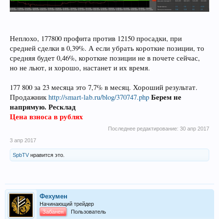
Неплохо, 177800 профита против 12150 просадки, при
средней сделки в 0,39%. А если убрать короткие позиции, то
средняя будет 0,46%, короткие позиции не в почете сейчас,
но не льют, и хорошо, настанет и их время.
177 800 за 23 месяца это 7,7% в месяц. Хороший результат.
Берем не
Продажник
http://smart-lab.ru/blog/370747.php
напрямую. Ресклад
Цена взноса в рублях
Последнее редактирование:
30 апр 2017
3 апр 2017
SpbTV
нравится это.
Фехумен
Начинающий трейдер
Забанен
Пользователь