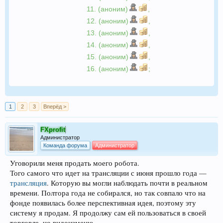
11. (аноним)
,
12. (аноним)
,
13. (аноним)
,
14. (аноним)
,
15. (аноним)
,
16. (аноним)
;
1
2
3
Вперёд >
FXprofit
Администратор
Команда форума
Администратор
Уговорили меня продать моего робота.
Того самого что идет на трансляции с июня прошло года —
трансляция
. Которую вы могли наблюдать почти в реальном
времени. Полтора года не собирался, но так совпало что на
фонде появилась более перспективная идея, поэтому эту
систему я продам. Я продолжу сам ей пользоваться в своей
торговле, но видоизменю.