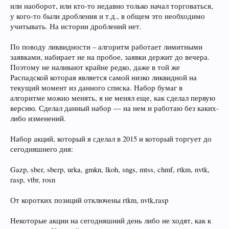
или наоборот, или кто-то недавно только начал торговаться,
у кого-то были дробления и т.д., в общем это необходимо
учитывать. На истории дроблений нет.
По поводу ликвидности – алгоритм работает лимитными
заявками, набирает не на пробое, заявки держит до вечера.
Поэтому не наливают крайне редко, даже в той же
Распадской которая является самой низко ликвидной на
текущий момент из данного списка. Набор бумаг в
алгоритме можно менять, я не менял еще, как сделал первую
версию. Сделал данный набор — на нем и работаю без каких-
либо изменений.
Набор акций, который я сделал в 2015 и который торгует до
сегодняшнего дня:
Gazp, sber, sberp, urka, gmkn, lkoh, sngs, mtss, chmf, rtkm, nvtk,
rasp, vtbr, rosn
От коротких позиций отключены rtkm, nvtk,rasp
Некоторые акции на сегодняшний день либо не ходят, как к