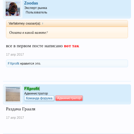
Zoodas
Эксперт рынка
Пользователь
Varfalomey сказал(а):
↑
Оплата в какой валюте?
вот так
все в первом посте написано
17 апр 2017
FXprofit
нравится это.
FXprofit
Администратор
Команда форума
Администратор
Раздача Грааля
17 апр 2017