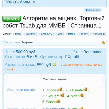
Узнать больше.
Файлы cookie
Алгоритм на акциях. Торговый
Купить
робот TsLab для ММВБ | Страница 1
Метки:
tslab
акциях.
алгоритм
для
ммвб
робот
торговый
Статус темы:
Закрыта.
Цена:
500.00 руб.
Этап:
Завершена
Участников:
5 из 5
Организатор:
FXprofit
Расчетный взнос:
550 руб.
В какой валюте оплачивать?
(клик)
Участники покупки
Участники покупки:
1.
Zoodas
,
2.
a1timate
,
3.
SkyLight
,
4.
silver
,
5.
Gnom
;
1.
Ninakalinina
,
Резервный список: