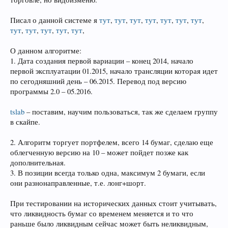
Писал о данной системе я
тут
,
тут
,
тут
,
тут
,
тут
,
тут
,
тут
,
тут
,
тут
,
тут
,
тут
,
тут
,
О данном алгоритме:
1. Дата создания первой вариации – конец 2014, начало
первой эксплуатации 01.2015, начало трансляции которая идет
по сегодняшний день – 06.2015. Перевод под версию
программы 2.0 – 05.2016.
tslab
– поставим, научим пользоваться, так же сделаем группу
в скайпе.
2. Алгоритм торгует портфелем, всего 14 бумаг, сделаю еще
облегченную версию на 10 – может пойдет позже как
дополнительная.
3. В позиции всегда только одна, максимум 2 бумаги, если
они разнонаправленные, т.е. лонг+шорт.
При тестировании на исторических данных стоит учитывать,
что ликвидность бумаг со временем меняется и то что
раньше было ликвидным сейчас может быть неликвидным,