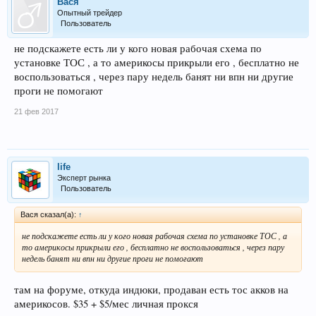
Вася
Опытный трейдер
Пользователь
не подскажете есть ли у кого новая рабочая схема по
установке ТОС , а то америкосы прикрыли его , бесплатно не
воспользоваться , через пару недель банят ни впн ни другие
проги не помогают
21 фев 2017
life
Эксперт рынка
Пользователь
Вася сказал(а):
↑
не подскажете есть ли у кого новая рабочая схема по установке ТОС , а
то америкосы прикрыли его , бесплатно не воспользоваться , через пару
недель банят ни впн ни другие проги не помогают
там на форуме, откуда индюки, продаван есть тос акков на
америкосов. $35 + $5/мес личная прокся