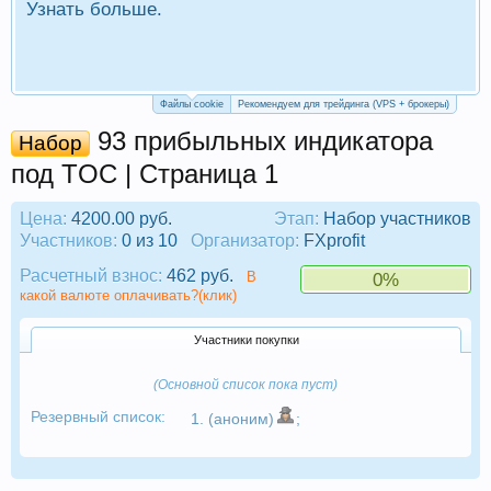
Узнать больше.
П
Р
Файлы cookie
Рекомендуем для трейдинга (VPS + брокеры)
93 прибыльных индикатора
Набор
под TOC | Страница 1
Цена:
4200.00 руб.
Этап:
Набор участников
Участников:
0 из 10
Организатор:
FXprofit
Расчетный взнос:
462 руб.
В
0%
какой валюте оплачивать?(клик)
Участники покупки
(Основной список пока пуст)
Резервный список:
1. (аноним)
;