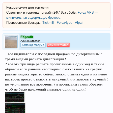
Рекомендуем для торговли
Советники и терминал онлайн 24/7 без сбоёв:
Forex VPS —
минимальная задержка до брокера
Проверенные брокеры:
Tickmill
·
Forex4you
·
Alpari
FXprofit
Администратор
Команда форума
Администратор
1.все индикаторы с последней продажи по дивергенциям с
тремя видами расчёта дивергенций !
2.все эти три вида расчёта прописанные в один код и таким
образом если раньше необходимо было ставить на график
разные индикаторы то сейчас можно ставить один и из меню
настроек просто отключать ненужный или включать нужный (
по умолчанию все включены ) и прописаны таким образом
чтоб не было наложений сигналов один на один!