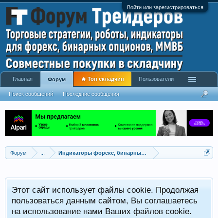
Войти или зарегистрироваться
Главная
🔥 Топ складчин
Пользователи
Форум
Поиск сообщений
Последние сообщения
Форум
...
Индикаторы форекс, бинарных опционов, ММВБ
Р
Этот сайт использует файлы cookie. Продолжая
x
С
пользоваться данным сайтом, Вы соглашаетесь
на использование нами Ваших файлов cookie.
V