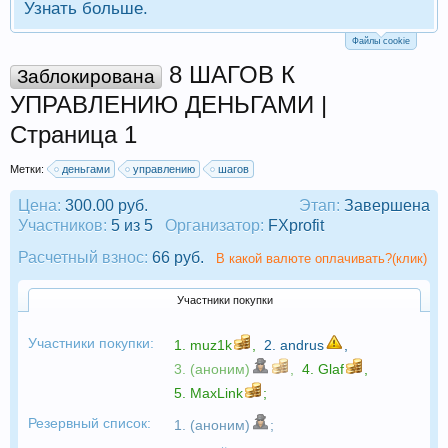
Узнать больше.
Файлы cookie
8 ШАГОВ К
Заблокирована
УПРАВЛЕНИЮ ДЕНЬГАМИ |
Страница 1
Метки:
деньгами
управлению
шагов
Цена:
300.00 руб.
Этап:
Завершена
Участников:
5 из 5
Организатор:
FXprofit
Расчетный взнос:
66 руб.
В какой валюте оплачивать?(клик)
Участники покупки
Участники покупки:
1.
muz1k
,
2.
andrus
,
3. (аноним)
,
4.
Glaf
,
5.
MaxLink
;
Резервный список:
1. (аноним)
;