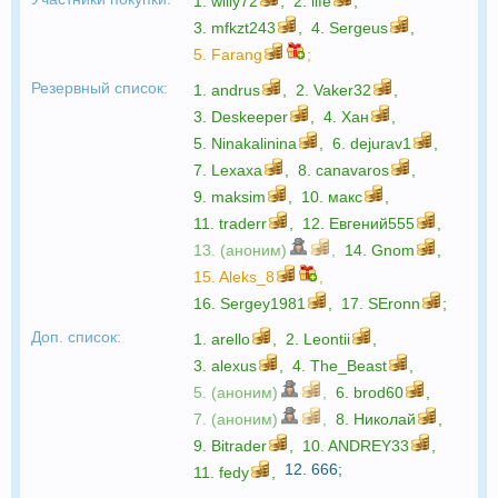
1.
willy72
,
2.
life
,
3.
mfkzt243
,
4.
Sergeus
,
5.
Farang
;
Резервный список:
1.
andrus
,
2.
Vaker32
,
3.
Deskeeper
,
4.
Хан
,
5.
Ninakalinina
,
6.
dejurav1
,
7.
Lexaxa
,
8.
canavaros
,
9.
maksim
,
10.
макс
,
11.
traderr
,
12.
Евгений555
,
13. (аноним)
,
14.
Gnom
,
15.
Aleks_8
,
16.
Sergey1981
,
17.
SEronn
;
Доп. список:
1.
arello
,
2.
Leontii
,
3.
alexus
,
4.
The_Beast
,
5. (аноним)
,
6.
brod60
,
7. (аноним)
,
8.
Николай
,
9.
Bitrader
,
10.
ANDREY33
,
12.
666
;
11.
fedy
,