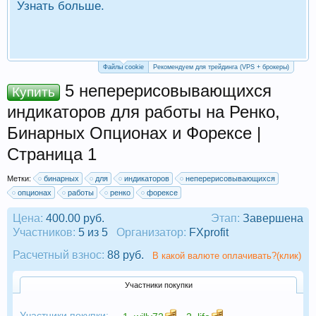
Узнать больше.
П
Р
Файлы cookie
Рекомендуем для трейдинга (VPS + брокеры)
5 неперерисовывающихся
Купить
индикаторов для работы на Ренко,
Бинарных Опционах и Форексе |
Страница 1
Метки:
бинарных
для
индикаторов
неперерисовывающихся
опционах
работы
ренко
форексе
Цена:
400.00 руб.
Этап:
Завершена
Участников:
5 из 5
Организатор:
FXprofit
Расчетный взнос:
88 руб.
В какой валюте оплачивать?(клик)
Участники покупки
Участники покупки: