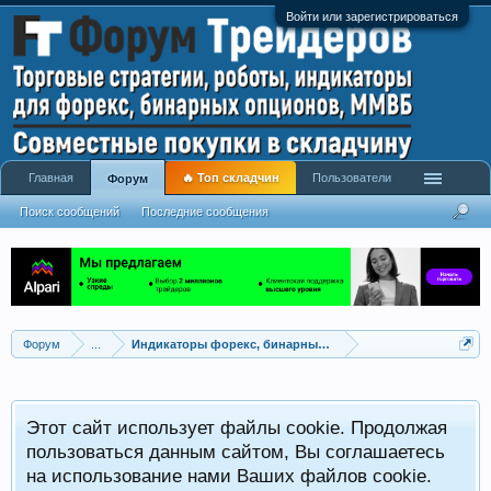
Войти или зарегистрироваться
Главная
🔥 Топ складчин
Пользователи
Форум
Поиск сообщений
Последние сообщения
Форум
...
Индикаторы форекс, бинарных опционов, ММВБ
Р
Этот сайт использует файлы cookie. Продолжая
x
С
пользоваться данным сайтом, Вы соглашаетесь
на использование нами Ваших файлов cookie.
V