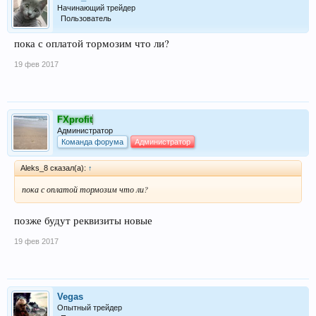
Начинающий трейдер
Пользователь
пока с оплатой тормозим что ли?
19 фев 2017
FXprofit
Администратор
Команда форума
Администратор
Aleks_8 сказал(а):
↑
пока с оплатой тормозим что ли?
позже будут реквизиты новые
19 фев 2017
Vegas
Опытный трейдер