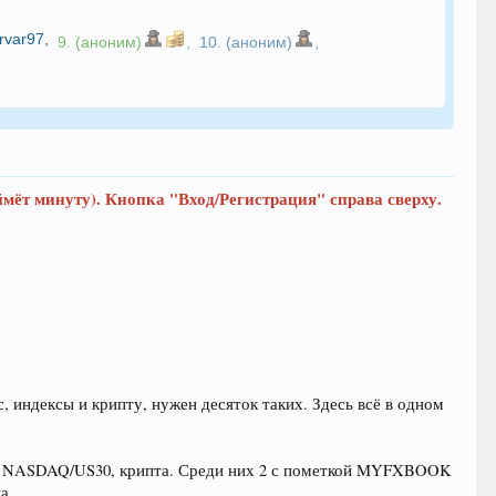
rvar97
,
9. (аноним)
,
10. (аноним)
,
ймёт минуту). Кнопка "Вход/Регистрация" справа сверху.
, индексы и крипту, нужен десяток таких. Здесь всё в одном
екс, NASDAQ/US30, крипта. Среди них 2 с пометкой MYFXBOOK
а.