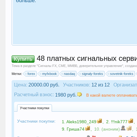
больше.
48 платных сигнальных серви
Купить
Тема в разделе "
Сигналы FX, СME, ММВБ, доверительное управление
", созда
Метки:
forex
myfxbook
nasdaq
signaly-foreks
sovetnik-foreks
Цена:
20000.00 руб.
Участников:
12 из 12
Организат
Расчетный взнос:
1980 руб.
В какой валюте оплачивать
Участники покупки
Участники покупки:
1.
Aleks1980_249
,
2.
!!!nik777
,
9.
Гриша74
,
10. (аноним)
,