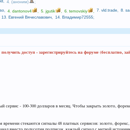
id
,
4. (аноним)
;
so
,
7.
vld.trade
,
8.
sa
4.
dantonov4
,
5.
jgutik
,
6.
temovskiy
,
13.
Евгений Вячеславович
,
14.
Владимир72555
;
 получить доступ - зарегистрируйтесь на форуме (бесплатно, за
сервис - 100-300 долларов в месяц. Чтобы закрыть золото, форекс
ом времени стекаются сигналы 48 платных сервисов: золото, фор
анал вместо полусотни подписок, каждый сигнал с меткой источник