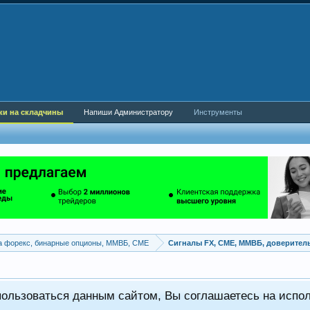
ки на складчины
Напиши Администратору
Инструменты
а форекс, бинарные опционы, ММВБ, CME
Сигналы FX, СME, ММВБ, доверител
пользоваться данным сайтом, Вы соглашаетесь на испо