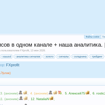
Файлы cookie
Го
сов в одном канале + наша аналитика. 
на пользователем
FXprofit
,
13 июн 2026
.
xauusd
аналитика сигналов
золото
сигналы
складчина
трейдинг
ор:
FXprofit
?(клик)
3. (аноним)
,
4. (аноним)
,
5.
Алексей75
,
6.
rosti
11. (аноним)
,
12.
NataliaN
;