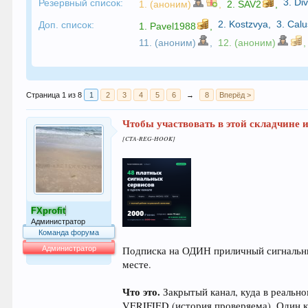
3.
Div
Резервный список:
1. (аноним)
,
2.
SAV2
,
2.
Kostzvya
,
3.
Calu
Доп. список:
1.
Pavel1988
,
11. (аноним)
,
12. (аноним)
,
Страница 1 из 8
1
2
3
4
5
6
→
8
Вперёд >
Чтобы участвовать в этой складчине и
[CTA-REG-HOOK]
FXprofit
Администратор
Команда форума
Администратор
Подписка на ОДИН приличный сигнальный 
месте.
64.042
Что это.
Закрытый канал, куда в реальн
VERIFIED (история проверяема). Один к