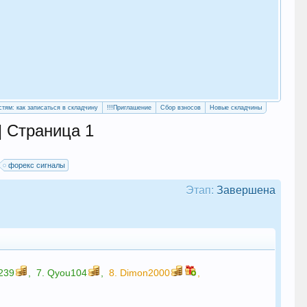
«Уч
сво
стям: как записаться в складчину
!!!Приглашение
Сбор взносов
Новые складчины
| Страница 1
форекс сигналы
Этап:
Завершена
c239
,
7.
Qyou104
,
8.
Dimon2000
,