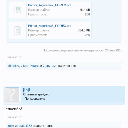
Primer_Algoritma2_FOREX.pdf
Размер файла:
614 КБ
Просмотров:
266
Primer_Algoritma3_FOREX.pdf
Размер файла:
354,3 КБ
Просмотров:
236
Последнее редактирование модератором:
28 апр 2018
8 июн 2017
Miroslav
,
viktor
,
Ходжа
и
7 другим
нравится это.
jinji
Опытный трейдер
Пользователь
спасибо!
8 июн 2017
xolm
и
rafail11182
нравится это.