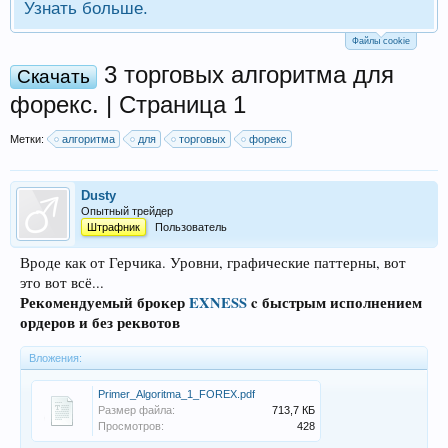
Узнать больше.
Файлы cookie
3 торговых алгоритма для
Скачать
форекс. | Страница 1
Метки:
алгоритма
для
торговых
форекс
Dusty
Опытный трейдер
Штрафник
Пользователь
Вроде как от Герчика. Уровни, графические паттерны, вот
это вот всё...
Рекомендуемый брокер
EXNESS
c быстрым исполнением
ордеров и без реквотов
Вложения:
Primer_Algoritma_1_FOREX.pdf
Размер файла:
713,7 КБ
Просмотров:
428