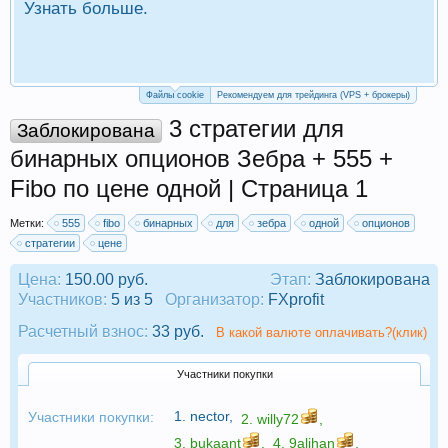
Узнать больше.
П
Р
Файлы cookie
Рекомендуем для трейдинга (VPS + брокеры)
3 стратегии для
Заблокирована
бинарных опционов Зебра + 555 +
Fibo по цене одной | Страница 1
Метки:
555
fibo
бинарных
для
зебра
одной
опционов
стратегии
цене
Цена:
150.00 руб.
Этап:
Заблокирована
Участников:
5 из 5
Организатор:
FXprofit
Расчетный взнос:
33 руб.
В какой валюте оплачивать?(клик)
Участники покупки
1.
nector
,
Участники покупки:
2.
willy72
,
3.
bukaant
,
4.
9alihan
,