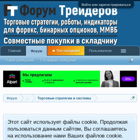
Войти или зарегистрироваться
Главная
🔥 Топ складчин
Пользователи
Форум
Поиск сообщений
Последние сообщения
Форум
...
Торговые стратегии и системы
Р
Этот сайт использует файлы cookie. Продолжая
x
С
пользоваться данным сайтом, Вы соглашаетесь
на использование нами Ваших файлов cookie.
V