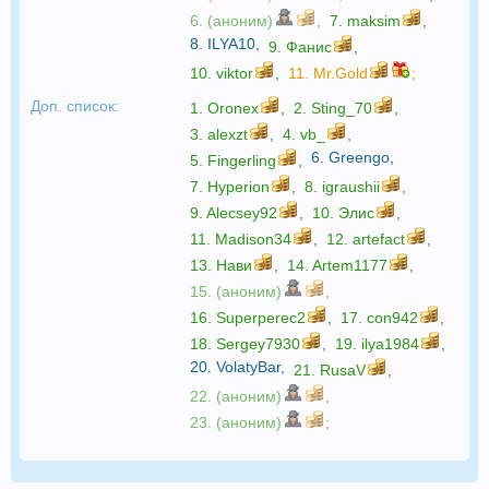
6. (аноним)
,
7.
maksim
,
8.
ILYA10
,
9.
Фанис
,
10.
viktor
,
11.
Mr.Gold
;
Доп. список:
1.
Oronex
,
2.
Sting_70
,
3.
alexzt
,
4.
vb_
,
6.
Greengo
,
5.
Fingerling
,
7.
Hyperion
,
8.
igraushii
,
9.
Alecsey92
,
10.
Элис
,
11.
Madison34
,
12.
artefact
,
13.
Нави
,
14.
Artem1177
,
15. (аноним)
,
16.
Superperec2
,
17.
con942
,
18.
Sergey7930
,
19.
ilya1984
,
20.
VolatyBar
,
21.
RusaV
,
22. (аноним)
,
23. (аноним)
;