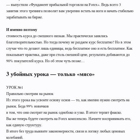
— выпустили «Фундамент прибыльной торговли на Forex». Ведь всего 3
занятия этого тренинга позволят вам уверенно встать на ноги и начать стабильно
зарабатывать на бирже.
И именно поэтому
стоимость курса до смешного низкая. Мы практически занялись
благотворительностью. Но тогда почему не раздаем курс бесплатно? Но в этом
случае что-то делают лишь единицы, ведь бесплатное оно и есть бесплатное. Как
показывает практика, даже при столь смешной цене, результата добиваются до
90% покупателей курса. Но об этом чуть позже…
3 убойных урока — только «мясо»
УРОК №1
Правильно смотрим на рынок
Из этого урока вы усвоите основу основ — то, как именно нужно смотреть на
рынок. Беда 99% новичков
в том, что они смотрят на рынок однобоко и узко. В итоге терпят фиаско.
Вы же теперь будете смотреть на Forex комплексно. Начнете воспринимать его,
как единую структуру.
В итоге без труда выявите закономерности, связи и логику любых ценовых
колебаний.