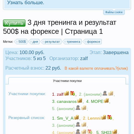
Узнать больше.
Файлы cookie
3 дня тренинга и результат
Купить
500$ на форексе | Страница 1
Метки:
500$
дня
результат
тренинга
форексе
Цена:
100.00 руб.
Этап:
Завершена
Участников:
5 из 5
Организатор:
zalf
Расчетный взнос:
22 руб.
В какой валюте оплачивать?(клик)
Участники покупки
Участники покупки:
1.
zalf
,
2. (аноним)
,
3.
canavaros
,
4.
МОРЕ
,
5. (аноним)
;
Резервный список:
1.
Sm_V_A
,
2.
Lennni
,
3. (аноним)
,
4. (аноним)
,
5.
SH03
,