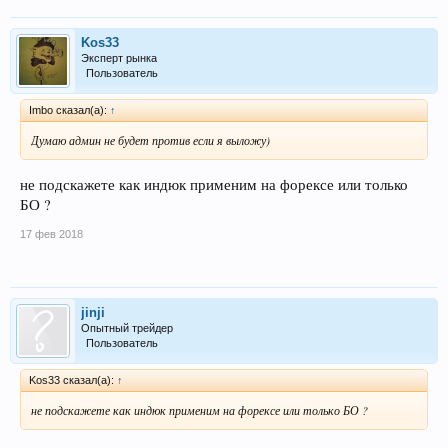
Kos33
Эксперт рынка
Пользователь
Imbo сказал(а):
↑
Думаю админ не будет против если я выложу)
не подскажете как индюк применим на форексе или только
БО ?
17 фев 2018
jinji
Опытный трейдер
Пользователь
Kos33 сказал(а):
↑
не подскажете как индюк применим на форексе или только БО ?