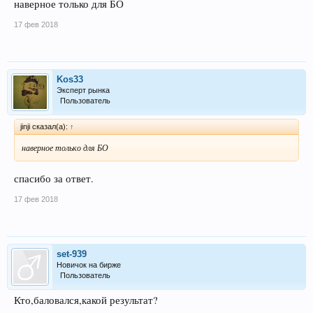
наверное только для БО
17 фев 2018
Kos33
Эксперт рынка
Пользователь
jinji сказал(а):
↑
наверное только для БО
спасибо за ответ.
17 фев 2018
set-939
Новичок на бирже
Пользователь
Кто,баловался,какой результат?