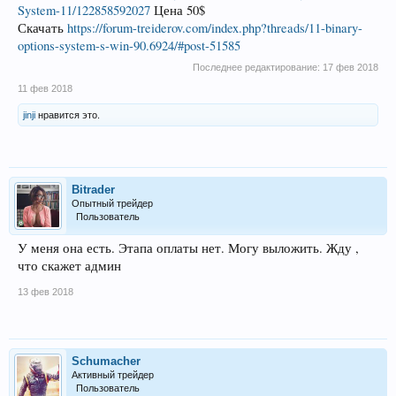
System-11/122858592027
Цена 50$
Скачать
https://forum-treiderov.com/index.php?threads/11-binary-
options-system-s-win-90.6924/#post-51585
Последнее редактирование:
17 фев 2018
11 фев 2018
jinji
нравится это.
Bitrader
Опытный трейдер
Пользователь
У меня она есть. Этапа оплаты нет. Могу выложить. Жду ,
что скажет админ
13 фев 2018
Schumacher
Активный трейдер
Пользователь