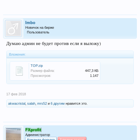
Imbo
Новичок на бирже
Пользователь
Думаю админ не будет против если я выложу)
Вложения:
TOP.zip
Размер файла:
447,3 КБ
Просмотров:
1.147
17 фев 2018
akwacristal
,
salah
,
mrs52
и
6 другим
нравится это.
FXprofit
Администратор
Команда форума
Администратор