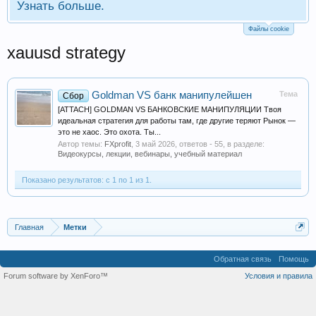
Узнать больше.
Файлы cookie
xauusd strategy
Goldman VS банк манипулейшен
Тема
Сбор
[ATTACH] GOLDMAN VS БАНКОВСКИЕ МАНИПУЛЯЦИИ Твоя
идеальная стратегия для работы там, где другие теряют Рынок —
это не хаос. Это охота. Ты...
Автор темы:
FXprofit
,
3 май 2026
, ответов - 55, в разделе:
Видеокурсы, лекции, вебинары, учебный материал
Показано результатов: с 1 по 1 из 1.
Главная
Метки
Обратная связь
Помощь
Forum software by XenForo™
Условия и правила