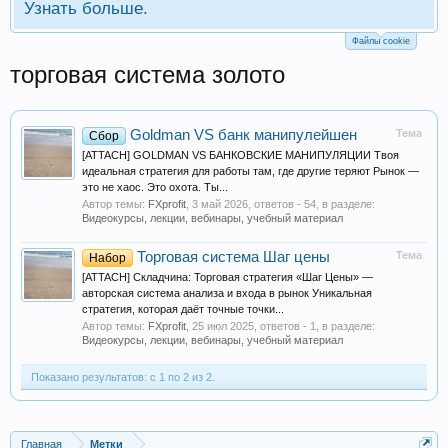
Узнать больше.
Файлы cookie
торговая система золото
Goldman VS банк манипулейшен
Тема
Сбор
[ATTACH] GOLDMAN VS БАНКОВСКИЕ МАНИПУЛЯЦИИ Твоя
идеальная стратегия для работы там, где другие теряют Рынок —
это не хаос. Это охота. Ты...
Автор темы:
FXprofit
,
3 май 2026
, ответов - 54, в разделе:
Видеокурсы, лекции, вебинары, учебный материал
Торговая система Шаг цены
Тема
Набор
[ATTACH] Складчина: Торговая стратегия «Шаг Цены» —
авторская система анализа и входа в рынок Уникальная
стратегия, которая даёт точные точки...
Автор темы:
FXprofit
,
25 июл 2025
, ответов - 1, в разделе:
Видеокурсы, лекции, вебинары, учебный материал
Показано результатов: с 1 по 2 из 2.
Главная
Метки