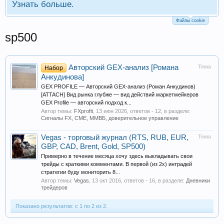
Узнать больше.
Файлы cookie
sp500
Авторский GEX-анализ [Романа
Тема
Набор
Анкудинова]
GEX PROFILE — Авторский GEX-анализ (Роман Анкудинов)
[ATTACH] Вид рынка глубже — вид действий маркетмейкеров
GEX Profile — авторский подход к...
Автор темы:
FXprofit
,
13 июн 2026
, ответов - 12, в разделе:
Сигналы FX, СME, ММВБ, доверительное управление
Vegas - торговый журнал (RTS, RUB, EUR,
Тема
GBP, CAD, Brent, Gold, SP500)
Примерно в течение месяца хочу здесь выкладывать свои
трейды с краткими комментами. В первой (из 2х) интрадей
стратегии буду мониторить 8...
Автор темы:
Vegas
,
13 окт 2016
, ответов - 16, в разделе:
Дневники
трейдеров
Показано результатов: с 1 по 2 из 2.