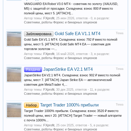
VANGUARD EA Robot V3.0 MT4 - советник по золоту (XAUUSD,
M5) с защитой от просадки. Складчина: взнос 800 ₽ вместо
полной цены, мест 5. [ATTACH]...
Автор темы:
FXprofit
,
25 июн 2026
, ответов - 0, в разделе:
Советники, роботы Форекс и бинарных опционов
Gold Safe EA V1.1 MT4
Тема
Заблокирована
Gold Safe EA V1.1 MT4. Складчина: взнос 792 ₽ вместо полной
цены, мест 5. [ATTACH] Gold Safe MT4 EA — советник для
торговли золотом —...
Автор темы:
FXprofit
,
16 май 2026
, ответов - 3, в разделе:
Советники, роботы Форекс и бинарных опционов
JapanStrike EA V2.1 MT4
Тема
Раздача
JapanStrike EA V2.1 MT4. Складчина: взнос 902 ₽ вместо полной
цены, мест 7. [ATTACH] Japan Strike EA — автоматический
советник для MetaTrader 4,...
Автор темы:
FXprofit
,
30 дек 2025
, ответов - 11, в разделе:
Советники, роботы Форекс и бинарных опционов
Target Trader 1000% прибыли
Тема
Набор
Target Trader 1000% прибыли. Складчина: взнос 3520 ₽ вместо
полной цены, мест 20. [ATTACH] Target Trader — новый алгоритм
с почти 1000%...
Автор темы:
FXprofit
,
25 сен 2025
, ответов - 5, в разделе:
Советники, роботы Форекс и бинарных опционов