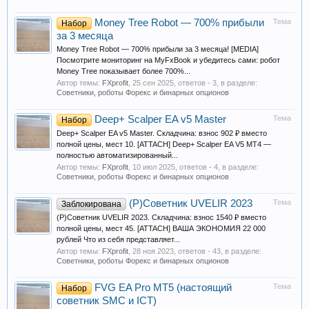
Money Tree Robot — 700% прибыли
Тема
Набор
за 3 месяца
Money Tree Robot — 700% прибыли за 3 месяца! [MEDIA]
Посмотрите мониторинг на MyFxBook и убедитесь сами: робот
Money Tree показывает более 700%...
Автор темы:
FXprofit
,
25 сен 2025
, ответов - 3, в разделе:
Советники, роботы Форекс и бинарных опционов
Deep+ Scalper EA v5 Master
Тема
Набор
Deep+ Scalper EA v5 Master. Складчина: взнос 902 ₽ вместо
полной цены, мест 10. [ATTACH] Deep+ Scalper EA V5 MT4 —
полностью автоматизированный...
Автор темы:
FXprofit
,
10 июл 2025
, ответов - 4, в разделе:
Советники, роботы Форекс и бинарных опционов
(Р)Советник UVELIR 2023
Тема
Заблокирована
(Р)Советник UVELIR 2023. Складчина: взнос 1540 ₽ вместо
полной цены, мест 45. [ATTACH] ВАША ЭКОНОМИЯ 22 000
рублей Что из себя представляет...
Автор темы:
FXprofit
,
28 ноя 2023
, ответов - 43, в разделе:
Советники, роботы Форекс и бинарных опционов
FVG EA Pro MT5 (настоящий
Тема
Набор
советник SMC и ICT)