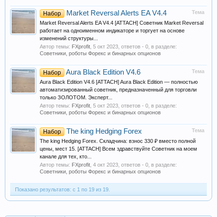
Market Reversal Alerts EA V4.4
Тема
Набор
Market Reversal Alerts EA V4.4 [ATTACH] Советник Market Reversal
работает на одноименном индикаторе и торгует на основе
изменений структуры...
Автор темы:
FXprofit
,
5 окт 2023
, ответов - 0, в разделе:
Советники, роботы Форекс и бинарных опционов
Aura Black Edition V4.6
Тема
Набор
Aura Black Edition V4.6 [ATTACH] Aura Black Edition — полностью
автоматизированный советник, предназначенный для торговли
только ЗОЛОТОМ. Эксперт...
Автор темы:
FXprofit
,
5 окт 2023
, ответов - 0, в разделе:
Советники, роботы Форекс и бинарных опционов
The king Hedging Forex
Тема
Набор
The king Hedging Forex. Складчина: взнос 330 ₽ вместо полной
цены, мест 15. [ATTACH] Всем здравствуйте Советник на моем
канале для тех, кто...
Автор темы:
FXprofit
,
4 окт 2023
, ответов - 0, в разделе:
Советники, роботы Форекс и бинарных опционов
Показано результатов: с 1 по 19 из 19.