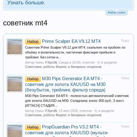
Узнать больше.
Файлы cookie
советник mt4
Prime Scalper EA V9.12 MT4
Тема
Набор
Советник Prime Scalper V9.12 для MT4: скальпинг на пробоях по
объёму и волатильности, частичная фиксация прибыли и
трейлинг. Без сетки и...
Автор темы:
FXprofit
,
Среда в 16:00
, ответов - 0, в разделе:
Советники, роботы Форекс и бинарных опционов
M30 Pips Generator EA MT4 -
Тема
Набор
советник для золота XAUUSD на M30
(безубыток, трейлинг, фильтр спреда)
M30 Pips Generator EA MT4 - полностью автоматический советник
для золота XAUUSD на M30. Складчина: взнос 800 руб., 5 мест.
[ATTACH] СТАДИЯ...
Автор темы:
FXprofit
,
13 июл 2026
, ответов - 0, в разделе:
Советники, роботы Форекс и бинарных опционов
PropGuardian Pro V3.2 MT4 -
Тема
Набор
советник для золота XAUUSD (мульти-