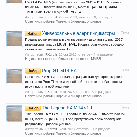
FVG EA Pro MT5 (настоящий советник SMC и ICT). Складчина:
взнос 440 ₽ вместо полной цены, мест 10. [ATTACH] ВАША
ЭКОНОМИЯ 24 500 рублей FVG EA...
Автор темы:
FXprofit
,
27 ноя 2023
, ответов - 0, в разделе:
Советники, роботы Форекс и бинарных опционов
Универсальные алерт индикаторы
Тема
Набор
Предлагаю организовать скл на реплику двух новых (окт 2023)
индикаторов класса MUST HAVE. Индикаторы можно свободно
скачать по ссылкам ниже. Но...
Автор темы:
FXprofit
,
26 окт 2023
, ответов - 4, в разделе:
Индикаторы форекс, бинарных опционов, ММВБ
Prop GT MT4 EA
Тема
Набор
Советник PROP GT специально разработан для прохождения
испытания Prop Firms и дальнейшей торговли с соблюдением
всех правил и соблюдением...
Автор темы:
FXprofit
,
9 окт 2023
, ответов - 3, в разделе:
Советники, роботы Форекс и бинарных опционов
The Legend EA MT4 v1.1
Тема
Набор
The Legend EA MT4 v1.1. Складчина: взнос 440 ₽ вместо полной
цены, мест 25. [ATTACH] Я рад представить свою последнюю
разработку – революционное...
Автор темы:
FXprofit
,
5 окт 2023
, ответов - 0, в разделе:
Советники, роботы Форекс и бинарных опционов