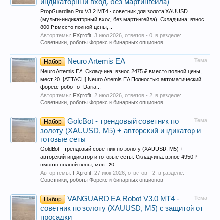
индикаторный вход, без мартингейла)
PropGuardian Pro V3.2 MT4 - советник для золота XAUUSD
(мульти-индикаторный вход, без мартингейла). Складчина: взнос
800 ₽ вместо полной цены,...
Автор темы:
FXprofit
,
3 июл 2026
, ответов - 0, в разделе:
Советники, роботы Форекс и бинарных опционов
Neuro Artemis EA
Тема
Набор
Neuro Artemis EA. Складчина: взнос 2475 ₽ вместо полной цены,
мест 20. [ATTACH] Neuro Artemis EA Полностью автоматический
форекс-робот от Daria...
Автор темы:
FXprofit
,
2 июл 2026
, ответов - 2, в разделе:
Советники, роботы Форекс и бинарных опционов
GoldBot - трендовый советник по
Тема
Набор
золоту (XAUUSD, M5) + авторский индикатор и
готовые сеты
GoldBot - трендовый советник по золоту (XAUUSD, M5) +
авторский индикатор и готовые сеты. Складчина: взнос 4950 ₽
вместо полной цены, мест 20....
Автор темы:
FXprofit
,
27 июн 2026
, ответов - 2, в разделе:
Советники, роботы Форекс и бинарных опционов
VANGUARD EA Robot V3.0 MT4 -
Тема
Набор
советник по золоту (XAUUSD, M5) с защитой от
просадки