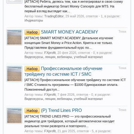
[ATTACH] Ребята, делюсь тем, как я интегрировал в свою схему
бесплатный индикатор Smart Money Concepts для MT5. На
первый взгляд выглядит как...
Автор темы:
TradingEditor
,
29 май 2026
, ответов - 1, в разделе:
Индикаторы
SMART MONEY ACADEMY
Тема
Набор
[ATTACH] SMART MONEY ACADEMY: Детальное изучение
концепции Smart Money и Price Action. Крипта и не только.
Представляем фундаментальный курс по...
Автор темы:
FXprofit
,
20 фев 2026
, ответов - 0, в разделе:
Видеокурсы, лекции, вебинары, учебный материал
Профессиональное обучение
Тема
Набор
трейдингу по системе ICT / SMC
[ATTACH] Профессиональное обучение трейдингу по системе ICT
/ SMC Стоимость программы — $1000 Единоразовая оплата.
Пожизненный доступ...
Автор темы:
FXprofit
,
7 фев 2026
, ответов - 0, в разделе:
Видеокурсы, лекции, вебинары, учебный материал
(P) Trend Lines PRO
Тема
Набор
[ATTACH] TREND LINES PRO — это профессиональный
индикатор для трейдеров, который автоматически находит
реальные точки разворота и повторного...
Автор темы:
FXprofit
,
21 дек 2025
, ответов - 5, в разделе: