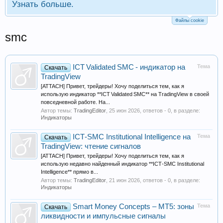
Узнать больше.
Файлы cookie
smc
ICT Validated SMC - индикатор на
Тема
Скачать
TradingView
[ATTACH] Привет, трейдеры! Хочу поделиться тем, как я
использую индикатор **ICT Validated SMC** на TradingView в своей
повседневной работе. На...
Автор темы:
TradingEditor
,
25 июн 2026
, ответов - 0, в разделе:
Индикаторы
ICT‑SMC Institutional Intelligence на
Тема
Скачать
TradingView: чтение сигналов
[ATTACH] Привет, трейдеры! Хочу поделиться тем, как я
использую недавно найденный индикатор **ICT‑SMC Institutional
Intelligence** прямо в...
Автор темы:
TradingEditor
,
21 июн 2026
, ответов - 0, в разделе:
Индикаторы
Smart Money Concepts – MT5: зоны
Тема
Скачать
ликвидности и импульсные сигналы