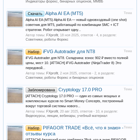
Индикаторы форекс, бинарных опционов, ММВБ
Alpha AI EA (MT5)
Тема
Скачать
Alpha AI EA (MT5) Alpha AI EA — новый одновходовый (one shot)
советник для MT5, работающий по комбинации SMC + ICT
стратегии. Робот открывает одну...
Автор темы:
FXprofit
,
18 ноя 2025
, ответов - 4, в разделе:
Советники, роботы Форекс
iFVG Autotrader для NT8
Тема
Набор
iFVG Autotrader для NT8. Складчина: взнос 902 ₽ вместо полной
цены, мест 10. [ATTACH] iFVG Autotrader (NinjaTrader 8) Это
передовой...
Автор темы:
FXprofit
,
2 ноя 2025
, ответов - 2, в разделе:
Советники, роботы Форекс и бинарных опционов
Cryptology 17.0 PRO
Тема
Заблокирована
[ATTACH] Cryptology 17.0 PRO — один из самых мощных и
комплексных курсов по Smart Money Concepts, построенный
вокруг торговой системы нового...
Автор темы:
FXprofit
,
20 авг 2025
, ответов - 10, в разделе:
Видеокурсы, лекции, вебинары, учебный материал
PIFAGOR TRADE «Всё, что я знаю» -
Тема
Набор
отзывы курса
[ATTACH] Авторский курс трейдинга "Всё, что я знаю PIFAGOR