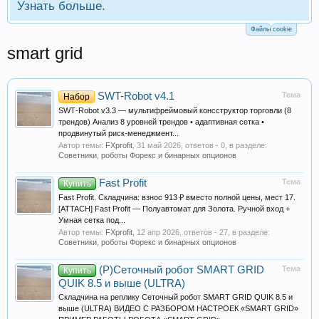
Узнать больше.
Файлы cookie
smart grid
SWT-Robot v4.1
Тема
Набор
SWT‑Robot v3.3 — мультифреймовый консструктор торговли (8
трендов) Анализ 8 уровней трендов • адаптивная сетка •
продвинутый риск‑менеджмент...
Автор темы:
FXprofit
,
31 май 2026
, ответов - 0, в разделе:
Советники, роботы Форекс и бинарных опционов
Fast Profit
Тема
Купить
Fast Profit. Складчина: взнос 913 ₽ вместо полной цены, мест 17.
[ATTACH] Fast Profit — Полуавтомат для Золота. Ручной вход +
Умная сетка под...
Автор темы:
FXprofit
,
12 апр 2026
, ответов - 27, в разделе:
Советники, роботы Форекс и бинарных опционов
(Р)Сеточный робот SMART GRID
Тема
Купить
QUIK 8.5 и выше (ULTRA)
Складчина на реплику Сеточный робот SMART GRID QUIK 8.5 и
выше (ULTRA) ВИДЕО С РАЗБОРОМ НАСТРОЕК «SMART GRID»