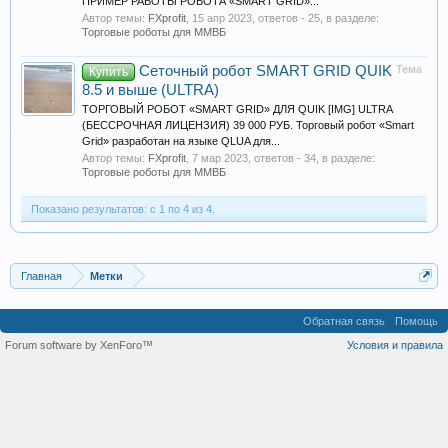
ПРИМЕР РАБОТЫ РОБОТА «SMART GRID»...
Автор темы:
FXprofit
,
15 апр 2023
, ответов - 25, в разделе:
Торговые роботы для ММВБ
Сеточный робот SMART GRID QUIK
Тема
Купить
8.5 и выше (ULTRA)
ТОРГОВЫЙ РОБОТ «SMART GRID» ДЛЯ QUIK [IMG] ULTRA
(БЕССРОЧНАЯ ЛИЦЕНЗИЯ) 39 000 РУБ. Торговый робот «Smart
Grid» разработан на языке QLUA для...
Автор темы:
FXprofit
,
7 мар 2023
, ответов - 34, в разделе:
Торговые роботы для ММВБ
Показано результатов: с 1 по 4 из 4.
Главная
Метки
Обратная связь
Помощь
Forum software by XenForo™
Условия и правила