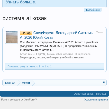
Узнать больше.
Файлы cookie
система ai козак
СпецФормат Легендарной Системы
Тема
Набор
AI 2026 Юрий Козак
СпецФормат Легендарной Системы AI 2026 Автор: Юрий Козак
(Академия DeM WINNER) [ATTACH] О программе Уникальный
«СпецФормат» участия в...
Автор темы:
FXprofit
,
14 май 2026
, ответов - 0, в разделе:
Видеокурсы, лекции, вебинары, учебный материал
Показано результатов: с 1 по 1 из 1.
Главная
Метки
Обратная связь
Помощь
Forum software by XenForo™
Условия и правила