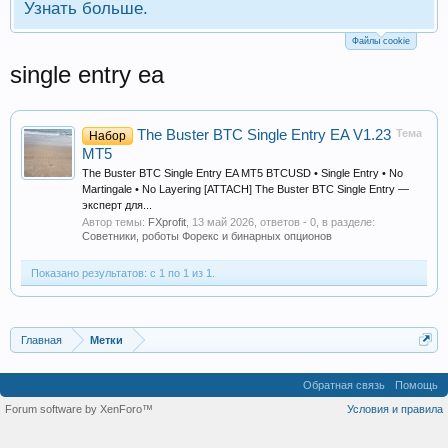
Узнать больше.
Файлы cookie
single entry ea
The Buster BTC Single Entry EA V1.23
Тема
Набор
MT5
The Buster BTC Single Entry EA MT5 BTCUSD • Single Entry • No
Martingale • No Layering [ATTACH] The Buster BTC Single Entry —
эксперт для...
Автор темы:
FXprofit
,
13 май 2026
, ответов - 0, в разделе:
Советники, роботы Форекс и бинарных опционов
Показано результатов: с 1 по 1 из 1.
Главная
Метки
Обратная связь
Помощь
Forum software by XenForo™
Условия и правила