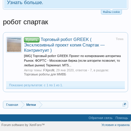
Узнать больше.
Файлы cookie
робот спартак
Торговый робот GREEK (
Тема
Купить
Эксклюзивный проект копия Спартак —
Контринтуит )
[IMG] Торговый робот GREEK Проект по копированию алгоритма
Рынок: ФОРТС - Московская биржа (если алгоритм позволит, то
любые рынки) Терминал: МТ5...
Автор темы:
FXprofit
,
29 янв 2020
, ответов - 7, в разделе:
Торговые роботы для ММВБ
Показано результатов: с 1 по 1 из 1.
Главная
Метки
Обратная связь
Помощь
Forum software by XenForo™
Условия и правила