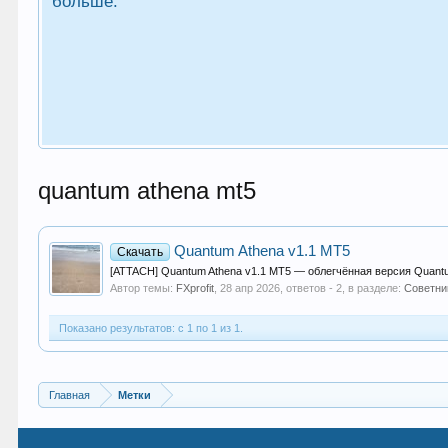
больше.
quantum athena mt5
Quantum Athena v1.1 MT5
Скачать
[ATTACH] Quantum Athena v1.1 MT5 — облегчённая версия Quant
Автор темы:
FXprofit
,
28 апр 2026
, ответов - 2, в разделе:
Советни
Показано результатов: с 1 по 1 из 1.
Главная
Метки