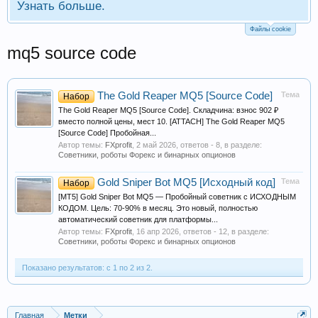
Узнать больше.
Файлы cookie
mq5 source code
The Gold Reaper MQ5 [Source Code]
Тема
Набор
The Gold Reaper MQ5 [Source Code]. Складчина: взнос 902 ₽
вместо полной цены, мест 10. [ATTACH] The Gold Reaper MQ5
[Source Code] Пробойная...
Автор темы:
FXprofit
,
2 май 2026
, ответов - 8, в разделе:
Советники, роботы Форекс и бинарных опционов
Gold Sniper Bot MQ5 [Исходный код]
Тема
Набор
[MT5] Gold Sniper Bot MQ5 — Пробойный советник с ИСХОДНЫМ
КОДОМ. Цель: 70-90% в месяц. Это новый, полностью
автоматический советник для платформы...
Автор темы:
FXprofit
,
16 апр 2026
, ответов - 12, в разделе:
Советники, роботы Форекс и бинарных опционов
Показано результатов: с 1 по 2 из 2.
Главная
Метки