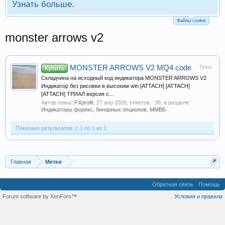
Узнать больше.
Файлы cookie
monster arrows v2
MONSTER ARROWS V2 MQ4 code
Тема
Купить
Складчина на исходный код индикатора MONSTER ARROWS V2
Индикатор без рисовки в высоким win [ATTACH] [ATTACH]
[ATTACH] ТРИАЛ версия с...
Автор темы:
FXprofit
,
27 апр 2026
, ответов - 38, в разделе:
Индикаторы форекс, бинарных опционов, ММВБ
Показано результатов: с 1 по 1 из 1.
Главная
Метки
Обратная связь
Помощь
Forum software by XenForo™
Условия и правила