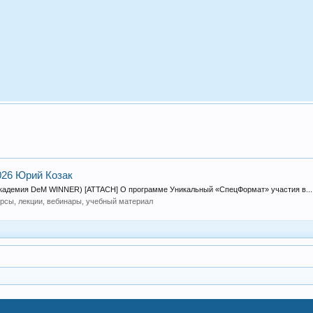
026 Юрий Козак
Академия DeM WINNER) [ATTACH] О программе Уникальный «СпецФормат» участия в...
рсы, лекции, вебинары, учебный материал