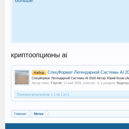
больше.
криптоопционы ai
СпецФормат Легендарной Системы AI 2
Набор
СпецФормат Легендарной Системы AI 2026 Автор: Юрий Козак (
Автор темы:
FXprofit
,
14 май 2026
, ответов - 0, в разделе:
Видеоку
Показано результатов: с 1 по 1 из 1.
Главная
Метки