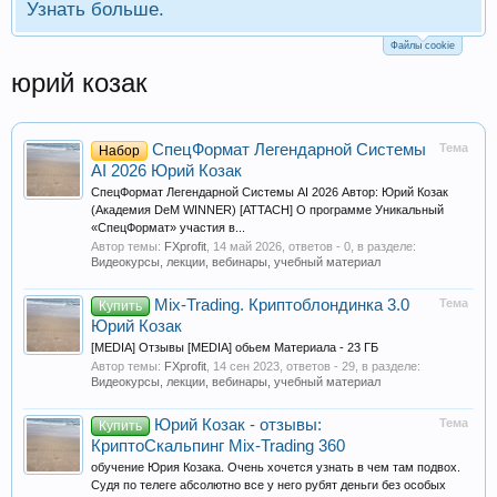
Узнать больше.
Файлы cookie
юрий козак
СпецФормат Легендарной Системы
Тема
Набор
AI 2026 Юрий Козак
СпецФормат Легендарной Системы AI 2026 Автор: Юрий Козак
(Академия DeM WINNER) [ATTACH] О программе Уникальный
«СпецФормат» участия в...
Автор темы:
FXprofit
,
14 май 2026
, ответов - 0, в разделе:
Видеокурсы, лекции, вебинары, учебный материал
Mix-Trading. Криптоблондинка 3.0
Тема
Купить
Юрий Козак
[MEDIA] Отзывы [MEDIA] обьем Материала - 23 ГБ
Автор темы:
FXprofit
,
14 сен 2023
, ответов - 29, в разделе:
Видеокурсы, лекции, вебинары, учебный материал
Юрий Козак - отзывы:
Тема
Купить
КриптоСкальпинг Mix-Trading 360
обучение Юрия Козака. Очень хочется узнать в чем там подвох.
Судя по телеге абсолютно все у него рубят деньги без особых