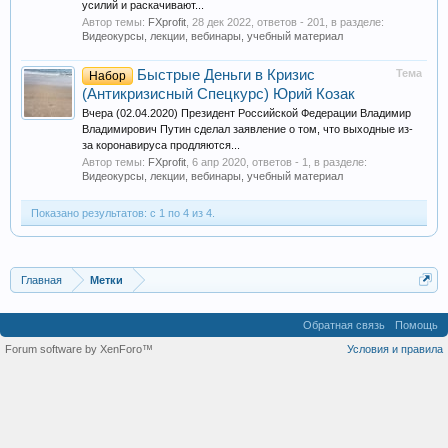
усилий и раскачивают...
Автор темы:
FXprofit
,
28 дек 2022
, ответов - 201, в разделе:
Видеокурсы, лекции, вебинары, учебный материал
Быстрые Деньги в Кризис
Тема
Набор
(Антикризисный Спецкурс) Юрий Козак
Вчера (02.04.2020) Президент Российской Федерации Владимир
Владимирович Путин сделал заявление о том, что выходные из-
за коронавируса продляются...
Автор темы:
FXprofit
,
6 апр 2020
, ответов - 1, в разделе:
Видеокурсы, лекции, вебинары, учебный материал
Показано результатов: с 1 по 4 из 4.
Главная
Метки
Обратная связь
Помощь
Forum software by XenForo™
Условия и правила