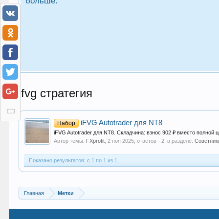
больше.
ifvg стратегия
iFVG Autotrader для NT8
Набор
iFVG Autotrader для NT8. Складчина: взнос 902 ₽ вместо полной це
Автор темы:
FXprofit
,
2 ноя 2025
, ответов - 2, в разделе:
Советник
Показано результатов: с 1 по 1 из 1.
Главная
Метки