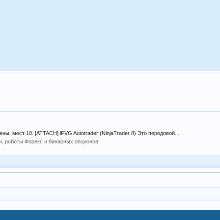
ны, мест 10. [ATTACH] iFVG Autotrader (NinjaTrader 8) Это передовой...
и, роботы Форекс и бинарных опционов