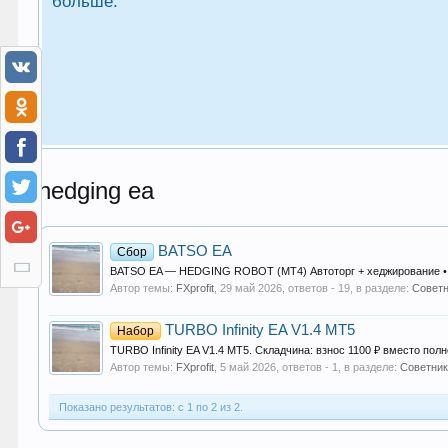
больше.
hedging ea
BATSO EA
Сбор
BATSO EA — HEDGING ROBOT (MT4) Автоторг + хеджирование • Дл
Автор темы:
FXprofit
,
29 май 2026
, ответов - 19, в разделе:
Советн
TURBO Infinity EA V1.4 MT5
Набор
TURBO Infinity EA V1.4 MT5. Складчина: взнос 1100 ₽ вместо полн
Автор темы:
FXprofit
,
5 май 2026
, ответов - 1, в разделе:
Советник
Показано результатов: с 1 по 2 из 2.