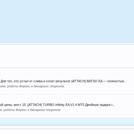
я тех, кто устал от слива и хочет результат [ATTACH] BATSO EA — полностью...
ики, роботы Форекс и бинарных опционов
ой цены, мест 15. [ATTACH] TURBO Infinity EA V1.4 MT5 Двойные ордера •...
и, роботы Форекс и бинарных опционов