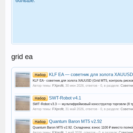
больше.
grid ea
KLF EA — советник для золота XAUUSD (
Набор
KLF EA - советник для золота XAUUSD (Grid MT5, контроль рисков
Автор темы:
FXprofit
,
30 июн 2026
, ответов - 0, в разделе:
Советни
SWT-Robot v4.1
Набор
SWT‑Robot v3.3 — мультифреймовый консструктор торговли (8 тре
Автор темы:
FXprofit
,
31 май 2026
, ответов - 0, в разделе:
Советни
Quantum Baron MT5 v2.92
Набор
Quantum Baron MT5 v2.92. Складчина: взнос 1100 ₽ вместо полной
Автор темы:
FXprofit
,
1 май 2026
, ответов - 0, в разделе:
Советник