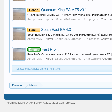
Quantum King EA MT5 v3.1
Набор
Quantum King EA MT5 v3.1. Складчина: взнос 1100 ₽ вместо полн
Автор темы:
FXprofit
,
30 апр 2026
, ответов - 1, в разделе:
Советни
South East EA 4.3
Набор
South East EA 4.3. Складчина: взнос 798 ₽ вместо полной цены, м
Автор темы:
FXprofit
,
22 апр 2026
, ответов - 0, в разделе:
Советни
Fast Profit
Купить
Fast Profit. Складчина: взнос 913 ₽ вместо полной цены, мест 17.
Автор темы:
FXprofit
,
12 апр 2026
, ответов - 27, в разделе:
Советн
Показано результатов: с 1 по 6 из 6.
Главная
Метки
Forum software by XenForo™
©2010-2016 XenForo Ltd.