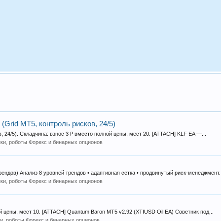
Grid MT5, контроль рисков, 24/5)
, 24/5). Складчина: взнос 3 ₽ вместо полной цены, мест 20. [ATTACH] KLF EA —...
ки, роботы Форекс и бинарных опционов
ндов) Анализ 8 уровней трендов • адаптивная сетка • продвинутый риск‑менеджмент..
ки, роботы Форекс и бинарных опционов
 цены, мест 10. [ATTACH] Quantum Baron MT5 v2.92 (XTIUSD Oil EA) Советник под...
и, роботы Форекс и бинарных опционов