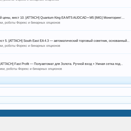
ой цены, мест 10. [ATTACH] Quantum King EA MT5 AUDCAD • M5 [IMG] Мониторинг:...
ки, роботы Форекс и бинарных опционов
ест 5. [ATTACH] South East EA 4.3 — автоматический торговый советник, основанный...
ки, роботы Форекс и бинарных опционов
 [ATTACH] Fast Profit — Полуавтомат для Золота. Ручной вход + Умная сетка под...
ики, роботы Форекс и бинарных опционов