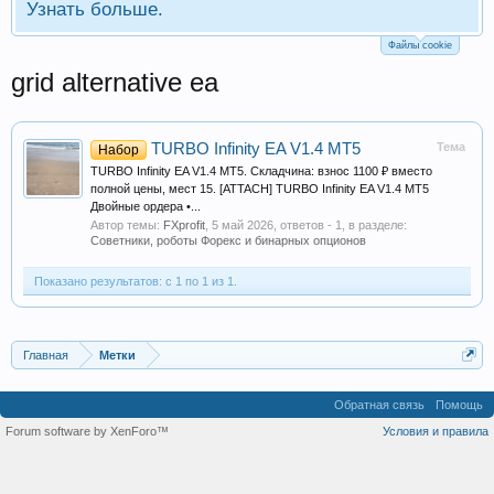
Узнать больше.
Файлы cookie
grid alternative ea
TURBO Infinity EA V1.4 MT5
Тема
Набор
TURBO Infinity EA V1.4 MT5. Складчина: взнос 1100 ₽ вместо
полной цены, мест 15. [ATTACH] TURBO Infinity EA V1.4 MT5
Двойные ордера •...
Автор темы:
FXprofit
,
5 май 2026
, ответов - 1, в разделе:
Советники, роботы Форекс и бинарных опционов
Показано результатов: с 1 по 1 из 1.
Главная
Метки
Обратная связь
Помощь
Forum software by XenForo™
Условия и правила