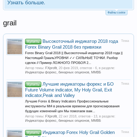
Узнать больше.
Файлы cookie
grail
Высокоточный индикатор 2018 года
Тема
Купить
Forex Binary Grail 2018 без привязки
Forex Binary Grail 2018 || Высокоточный индикатор 2018 года ||
Настоящий ГраальУРОВНИ ✓✓ СИЛЬНЫЕ ТОЧКИ. Разбор
сделок // Пример ЛОЖНОГО ПРОБОЯ 2...
Автор темы:
FXprofit
,
20 фев 2019
, ответов - 6, в разделе:
Индикаторы форекс, бинарных опционов, ММВБ
Лучшие индикаторы форекс и БО
Тема
Купить
Future Volume indicator, My Holy Grail, Exit
indicator,Peak and Valley
Лучшие Forex & Binary Indicators Профессиональные
инструменты Mt4 в реальном времени для прогнозирования
будущих изменений цен Мы помогаем вам...
Автор темы:
FXprofit
,
22 окт 2018
, ответов - 13, в разделе:
Индикаторы форекс, бинарных опционов, ММВБ
Индикатор Forex Holy Grail Golden
Тема
Купить