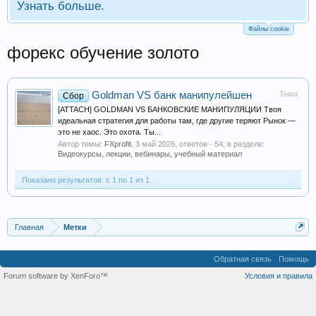
Узнать больше.
Файлы cookie
форекс обучение золото
Goldman VS банк манипулейшен
Тема
Сбор
[ATTACH] GOLDMAN VS БАНКОВСКИЕ МАНИПУЛЯЦИИ Твоя
идеальная стратегия для работы там, где другие теряют Рынок —
это не хаос. Это охота. Ты...
Автор темы:
FXprofit
,
3 май 2026
, ответов - 54, в разделе:
Видеокурсы, лекции, вебинары, учебный материал
Показано результатов: с 1 по 1 из 1.
Главная
Метки
Обратная связь
Помощь
Forum software by XenForo™
Условия и правила