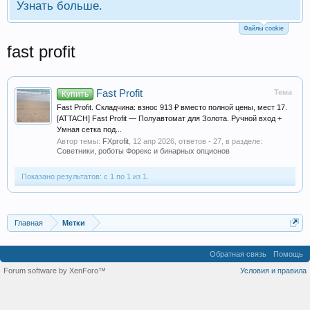
Узнать больше.
Файлы cookie
fast profit
Fast Profit
Тема
Купить
Fast Profit. Складчина: взнос 913 ₽ вместо полной цены, мест 17.
[ATTACH] Fast Profit — Полуавтомат для Золота. Ручной вход +
Умная сетка под...
Автор темы:
FXprofit
,
12 апр 2026
, ответов - 27, в разделе:
Советники, роботы Форекс и бинарных опционов
Показано результатов: с 1 по 1 из 1.
Главная
Метки
Обратная связь
Помощь
Forum software by XenForo™
Условия и правила